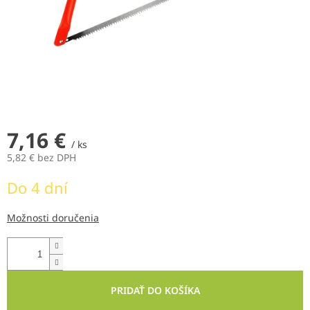
7,16 €
/ ks
5,82 € bez DPH
Jednotková
Do 4 dní
cena:
Možnosti doručenia
PRIDAŤ DO KOŠÍKA