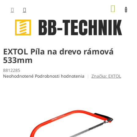
Prejsť
NÁKUP
na
obsah
KOŠÍK
EXTOL Píla na drevo rámová
533mm
8812285
Priemerné
Neohodnotené
Podrobnosti hodnotenia
Značka:
EXTOL
hodnotenie
produktu
je
0,0
z
5
hviezdičiek.