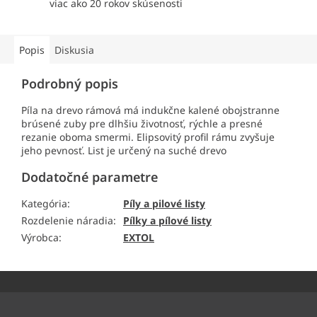
viac ako 20 rokov skúsenosti
Popis
Diskusia
Podrobný popis
Píla na drevo rámová má indukčne kalené obojstranne
brúsené zuby pre dlhšiu životnosť, rýchle a presné
rezanie oboma smermi. Elipsovitý profil rámu zvyšuje
jeho pevnosť. List je určený na suché drevo
Dodatočné parametre
Kategória
:
Píly a pilové listy
Rozdelenie náradia
:
Pílky a pílové listy
Výrobca
:
EXTOL
Z
á
p