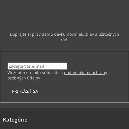
ä
Odoberať newsletter
t
i
Vložte svoj e-mail a my Vám budeme zasielať informácie o
e
nových produktoch na našom e-shope.
Email
Vložením e-mailu súhlasíte s
podmienkami ochrany
osobných údajov
PRIHLÁSIŤ SA
Kategórie