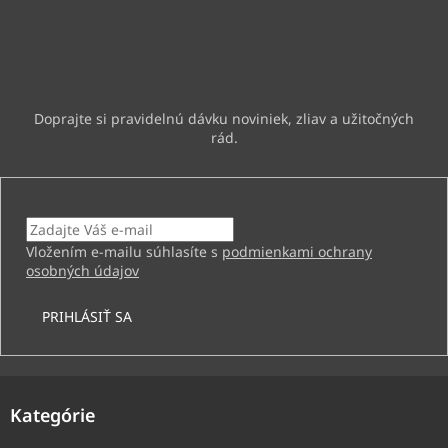
ä
Odoberať newsletter
t
i
Vložte svoj e-mail a my Vám budeme zasielať informácie o
e
nových produktoch na našom e-shope.
Email
Vložením e-mailu súhlasíte s
podmienkami ochrany
osobných údajov
PRIHLÁSIŤ SA
Kategórie