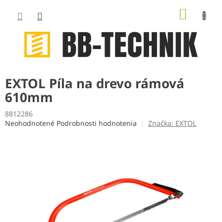
Prejsť
NÁKUP
na
obsah
KOŠÍK
EXTOL Píla na drevo rámová
610mm
8812286
Priemerné
Neohodnotené
Podrobnosti hodnotenia
Značka:
EXTOL
hodnotenie
produktu
je
0,0
z
5
hviezdičiek.