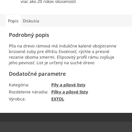
viac ako 20 rokov skúsenosti
Popis
Diskusia
Podrobný popis
Píla na drevo rámová má indukčne kalené obojstranne
brúsené zuby pre dlhšiu životnosť, rýchle a presné
rezanie oboma smermi. Elipsovitý profil rámu zvyšuje
jeho pevnosť. List je určený na suché drevo
Dodatočné parametre
Kategória
:
Píly a pilové listy
Rozdelenie náradia
:
Pílky a pílové listy
Výrobca
:
EXTOL
Z
á
p