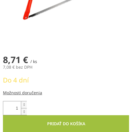
8,71 €
/ ks
7,08 € bez DPH
Jednotková
Do 4 dní
cena:
Možnosti doručenia
PRIDAŤ DO KOŠÍKA