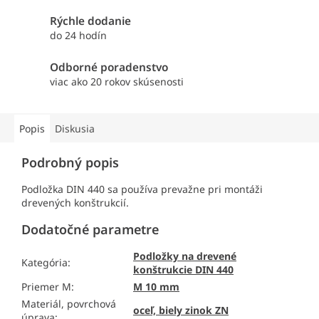
Rýchle dodanie
do 24 hodín
Odborné poradenstvo
viac ako 20 rokov skúsenosti
Popis
Diskusia
Podrobný popis
Podložka DIN 440 sa používa prevažne pri montáži
drevených konštrukcií.
Dodatočné parametre
Podložky na drevené
Kategória
:
konštrukcie DIN 440
Priemer M
:
M 10 mm
Materiál, povrchová
oceľ, biely zinok ZN
úprava
: