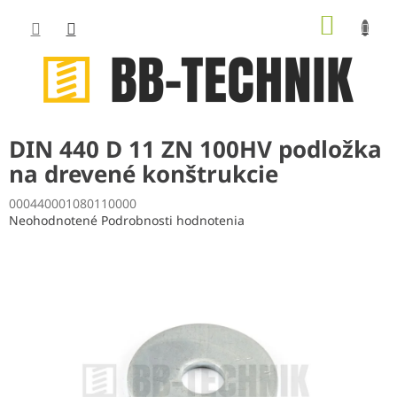
Prejsť
NÁKUP
na
obsah
KOŠÍK
DIN 440 D 11 ZN 100HV podložka
na drevené konštrukcie
000440001080110000
Priemerné
Neohodnotené
Podrobnosti hodnotenia
hodnotenie
produktu
je
0,0
z
5
hviezdičiek.