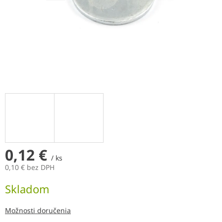
0,12 €
/ ks
0,10 € bez DPH
Jednotková
Skladom
cena:
Možnosti doručenia