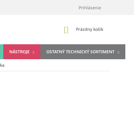
Prihlásenie
NÁKUPNÝ
Prázdny košík
KOŠÍK
NÁSTROJE
OSTATNÝ TECHNICKÝ SORTIMENT
žka