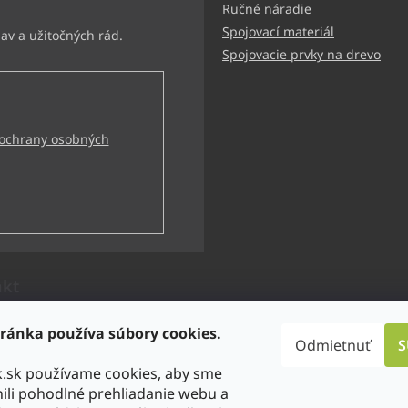
Ručné náradie
Spojovací materiál
Spojovacie prvky na drevo
ochrany osobných
akt
technik
@
bbtechnik.sk
ránka používa súbory cookies.
Odmietnuť
S
21 484 728 444
k.sk používame cookies, aby sme
-TECHNIK s.r.o
li pohodlné prehliadanie webu a
technik