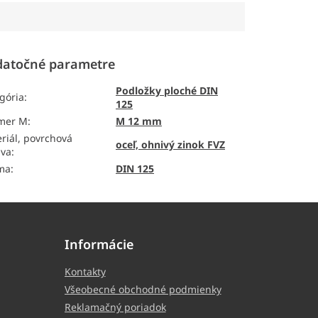
atočné parametre
Podložky ploché DIN
gória
:
125
emer M
:
M 12 mm
riál, povrchová
oceľ, ohnivý zinok FVZ
ava
:
ma
:
DIN 125
Informácie
Kontakty
Všeobecné obchodné podmienky
Reklamačný poriadok