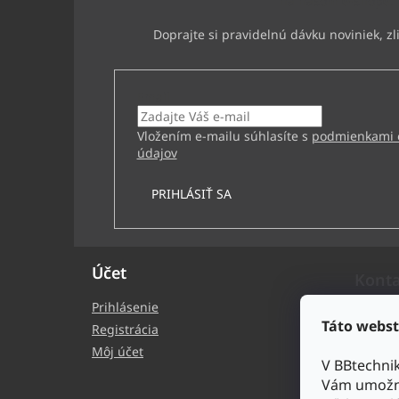
na našom e-shope.
Email
Vložením e-mailu súhlasíte s
podmienkami 
údajov
PRIHLÁSIŤ SA
Účet
Kont
Prihlásenie
bb
Táto webst
Registrácia
+4
Môj účet
V BBtechni
BB
Vám umožni
bb