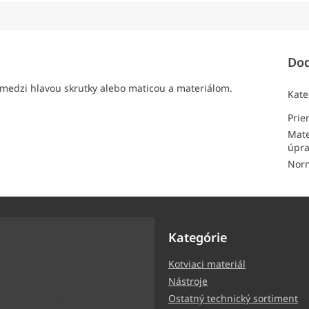
Dod
 medzi hlavou skrutky alebo maticou a materiálom.
Kate
Pri
Mate
úpr
Nor
Kategórie
Kotviaci materiál
ter
Nástroje
ormácie o nových produktoch
Ostatný technický sortiment