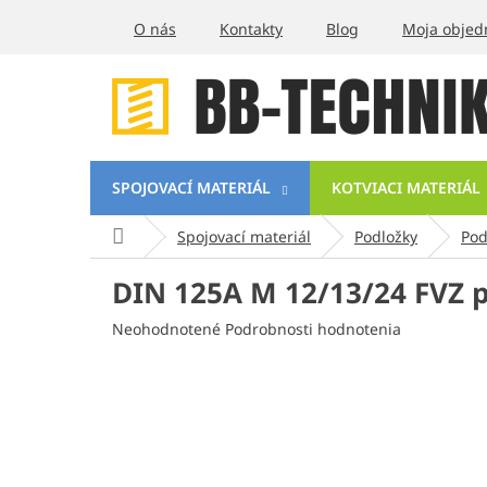
Prejsť
O nás
Kontakty
Blog
Moja objed
na
obsah
SPOJOVACÍ MATERIÁL
KOTVIACI MATERIÁL
Domov
Spojovací materiál
Podložky
Pod
DIN 125A M 12/13/24 FVZ 
Priemerné
Neohodnotené
Podrobnosti hodnotenia
hodnotenie
produktu
je
0,0
z
5
hviezdičiek.