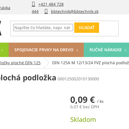
+421 484 728
návka
444
bbtechnik@bbtechnik.sk
HĽADAŤ
SPOJOVACIE PRVKY NA DREVO
RUČNÉ NÁRADIE
ložky ploché DIN 125
DIN 125A M 12/13/24 FVZ plochá podlo
plochá podložka
000125002010130000
0,09 €
/ ks
0,07 € bez DPH
Jednotková
Skladom
cena: