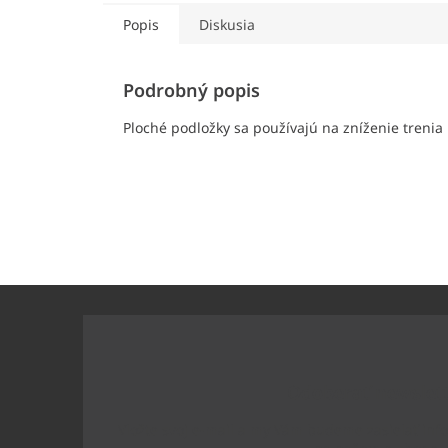
Popis
Diskusia
Podrobný popis
Ploché podložky sa používajú na zníženie trenia
Z
á
p
ä
t
Odoberať newslet
i
e
Vložte svoj e-mail a my Vám budeme zasielať inf