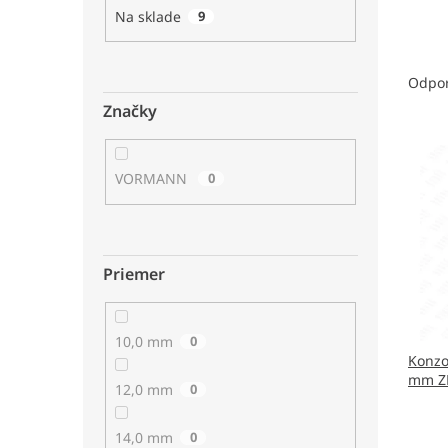
Na sklade
9
R
a
Odpo
d
Značky
e
V
n
ý
i
VORMANN
0
p
e
i
p
s
r
p
o
Priemer
r
d
o
u
d
k
u
t
10,0 mm
0
Konzo
k
o
mm ZN
t
v
12,0 mm
0
o
v
14,0 mm
0