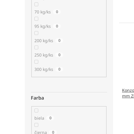
70 kg/ks
0
95 kg/ks
0
200 kg/ks
0
250 kg/ks
0
300 kg/ks
0
Konzo
mm ZN
Farba
biela
0
čierna
0