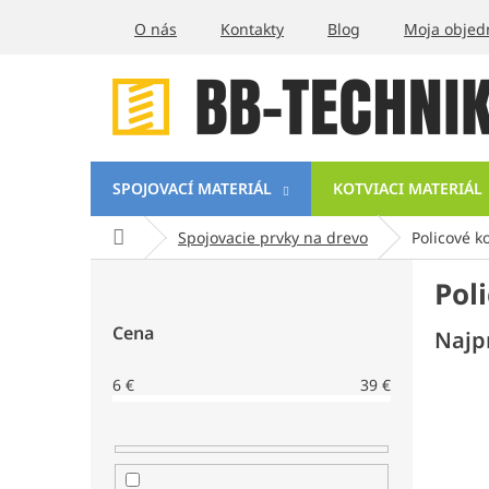
Prejsť
O nás
Kontakty
Blog
Moja objed
na
obsah
SPOJOVACÍ MATERIÁL
KOTVIACI MATERIÁL
Domov
Spojovacie prvky na drevo
Policové k
B
Pol
o
č
Cena
Najp
n
ý
6
€
39
€
p
a
n
e
l