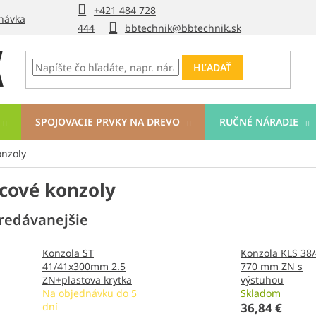
+421 484 728
návka
444
bbtechnik@bbtechnik.sk
HĽADAŤ
SPOJOVACIE PRVKY NA DREVO
RUČNÉ NÁRADIE
onzoly
icové konzoly
redávanejšie
Konzola ST
Konzola KLS 38/
41/41x300mm 2.5
770 mm ZN s
ZN+plastova krytka
výstuhou
Na objednávku do 5
Skladom
dní
36,84 €