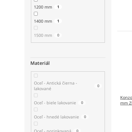
1200 mm
1
1400 mm
1
1500 mm
0
Materiál
Oceľ - Antická čierna -
0
lakované
Konzo
Oceľ - biele lakovanie
0
mm ZN
Oceľ - hnedé lakovanie
0
Oceľ - pozinkovaná
0