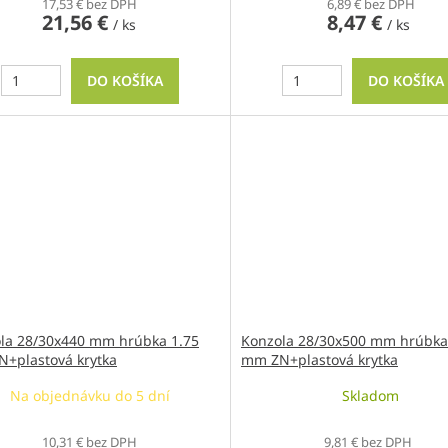
17,53 € bez DPH
6,89 € bez DPH
21,56 €
8,47 €
/ ks
/ ks
DO KOŠÍKA
DO KOŠÍKA
la 28/30x440 mm hrúbka 1.75
Konzola 28/30x500 mm hrúbka
+plastová krytka
mm ZN+plastová krytka
Na objednávku do 5 dní
Skladom
10,31 € bez DPH
9,81 € bez DPH