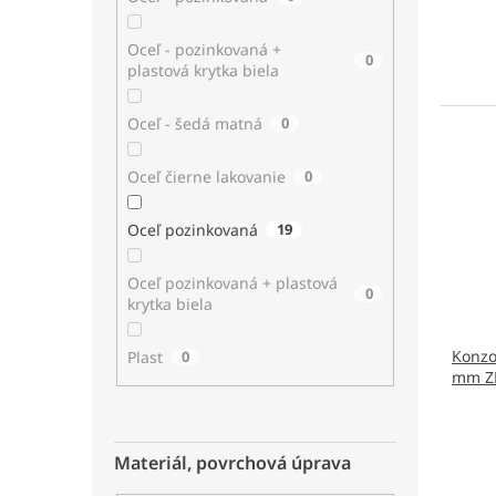
Oceľ - pozinkovaná +
0
plastová krytka biela
Oceľ - šedá matná
0
Oceľ čierne lakovanie
0
Oceľ pozinkovaná
19
Oceľ pozinkovaná + plastová
0
krytka biela
Konzo
Plast
0
mm ZN
Materiál, povrchová úprava