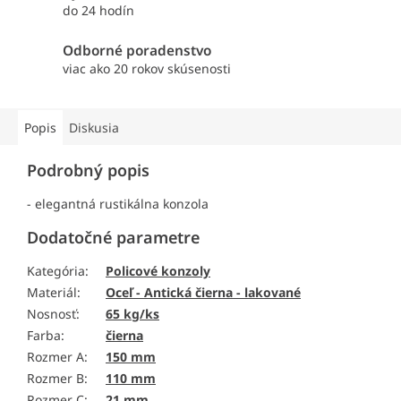
do 24 hodín
Odborné poradenstvo
viac ako 20 rokov skúsenosti
Popis
Diskusia
Podrobný popis
- elegantná rustikálna konzola
Dodatočné parametre
Kategória
:
Policové konzoly
Materiál
:
Oceľ - Antická čierna - lakované
Nosnosť
:
65 kg/ks
Farba
:
čierna
Rozmer A
:
150 mm
Rozmer B
:
110 mm
Rozmer C
:
21 mm