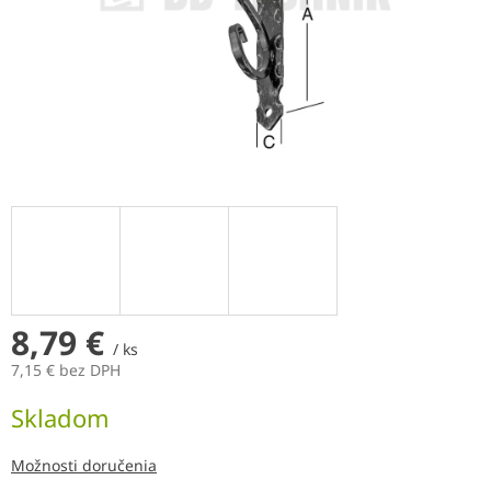
8,79 €
/ ks
7,15 € bez DPH
Jednotková
Skladom
cena:
Možnosti doručenia