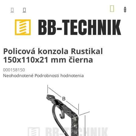
Prejsť
NÁKUP
na
obsah
KOŠÍK
Policová konzola Rustikal
150x110x21 mm čierna
000158150
Priemerné
Neohodnotené
Podrobnosti hodnotenia
hodnotenie
produktu
je
0,0
z
5
hviezdičiek.