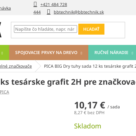
+421 484 728
návka
444
bbtechnik@bbtechnik.sk
HĽADAŤ
SPOJOVACIE PRVKY NA DREVO
RUČNÉ NÁRADIE
elné značkovače
PICA BIG Dry tuhy sada 12 ks tesárske grafit
 ks tesárske grafit 2H pre značkov
PICA
10,17 €
/ sada
8,27 € bez DPH
Jednotková
Skladom
cena: