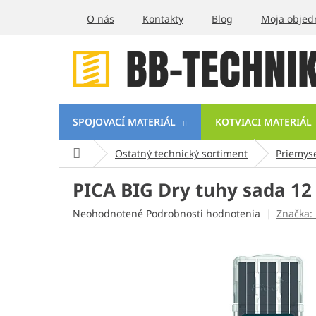
Prejsť
O nás
Kontakty
Blog
Moja objed
na
obsah
SPOJOVACÍ MATERIÁL
KOTVIACI MATERIÁL
Domov
Ostatný technický sortiment
Priemys
PICA BIG Dry tuhy sada 12
Priemerné
Neohodnotené
Podrobnosti hodnotenia
Značka:
hodnotenie
produktu
je
0,0
z
5
hviezdičiek.