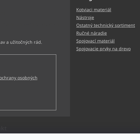
Kotviaci materiál
ter
Nástroje
ormácie o nových produktoch
Ostatný technický sortiment
Ručné náradie
Spojovací materiál
Spojovacie prvky na drevo
ochrany osobných
akt