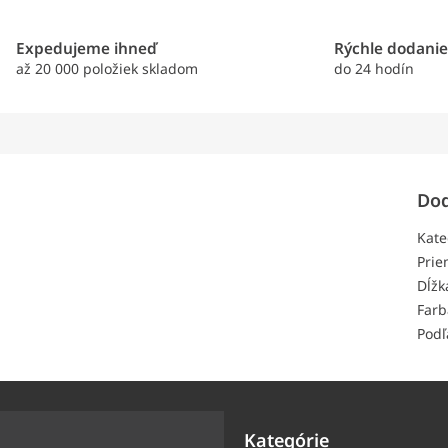
Expedujeme ihneď
Rýchle dodani
až 20 000 položiek skladom
do 24 hodín
Dod
Kate
Prie
Dĺžk
Farb
Podľ
Kategórie