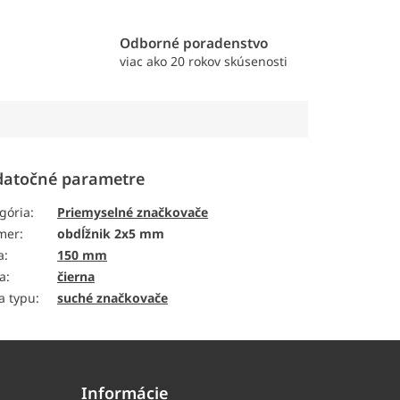
e
Odborné poradenstvo
viac ako 20 rokov skúsenosti
atočné parametre
gória
:
Priemyselné značkovače
mer
:
obdĺžnik 2x5 mm
a
:
150 mm
a
:
čierna
a typu
:
suché značkovače
Informácie