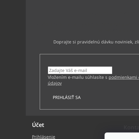
ä
t
Odoberať newslet
i
e
Vložte svoj e-mail a my Vám budeme zasielať inf
na našom e-shope.
Email
Vložením e-mailu súhlasíte s
podmienkami 
údajov
PRIHLÁSIŤ SA
Účet
Kont
Prihlásenie