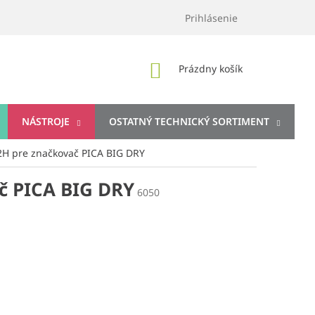
Prihlásenie
NÁKUPNÝ
Prázdny košík
KOŠÍK
NÁSTROJE
OSTATNÝ TECHNICKÝ SORTIMENT
 2H pre značkovač PICA BIG DRY
ač PICA BIG DRY
6050