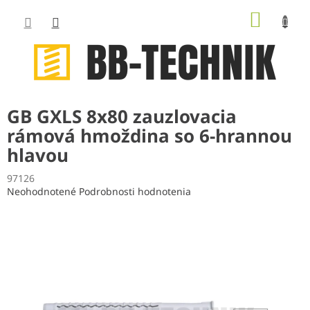
Prejsť
NÁKUP
na
obsah
KOŠÍK
GB GXLS 8x80 zauzlovacia
rámová hmoždina so 6-hrannou
hlavou
97126
Priemerné
Neohodnotené
Podrobnosti hodnotenia
hodnotenie
produktu
je
0,0
z
5
hviezdičiek.