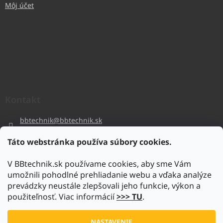
Môj účet
Kontakt
bbtechnik
@
bbtechnik.sk
+421 484 728 444
Táto webstránka používa súbory cookies.
BB-TECHNIK s.r.o
V BBtechnik.sk používame cookies, aby sme Vám
bbtechnik
umožnili pohodlné prehliadanie webu a vďaka analýze
https://www.youtube.com/@bb-techniks.r.o.7746
prevádzky neustále zlepšovali jeho funkcie, výkon a
použiteľnosť. Viac informácií
>>> TU
.
Vytvoril Shoptet
NASTAVENIE