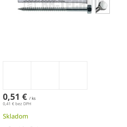
0,51 €
/ ks
0,41 € bez DPH
Jednotková
Skladom
cena: