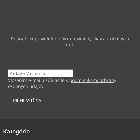
ä
Odoberať newsletter
t
i
Vložte svoj e-mail a my Vám budeme zasielať informácie o
e
nových produktoch na našom e-shope.
Email
Vložením e-mailu súhlasíte s
podmienkami ochrany
osobných údajov
PRIHLÁSIŤ SA
Kategórie