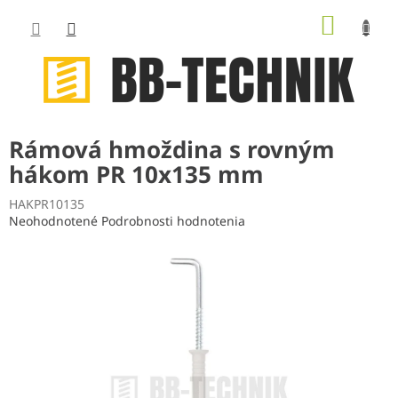
Prejsť
NÁKUP
na
obsah
KOŠÍK
Rámová hmoždina s rovným
hákom PR 10x135 mm
HAKPR10135
Priemerné
Neohodnotené
Podrobnosti hodnotenia
hodnotenie
produktu
je
0,0
z
5
hviezdičiek.