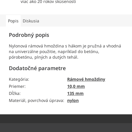
viac ako 20 rokov skúsenosti
Popis
Diskusia
Podrobný popis
Nylonová rámová hmoždina s hákom je pružná a vhodná
na univerzálne použitie, napríklad do betónu,
pórobetónu, plných a dutých tehál.
Dodatočné parametre
Kategória
:
Rámové hmoždiny
Priemer
:
10,0 mm
Dĺžka
:
135 mm
Materiál, povrchová úprava
:
nylon
Z
á
p