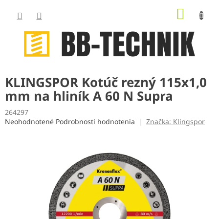
Prejsť
NÁKUP
na
obsah
KOŠÍK
KLINGSPOR Kotúč rezný 115x1,0
mm na hliník A 60 N Supra
264297
Priemerné
Neohodnotené
Podrobnosti hodnotenia
Značka:
Klingspor
hodnotenie
produktu
je
0,0
z
5
hviezdičiek.