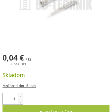
0,04 €
/ ks
0,03 € bez DPH
Jednotková
Skladom
cena:
Možnosti doručenia
PRIDAŤ DO KOŠÍKA