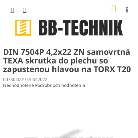
Prejsť
NÁKUP
na
obsah
KOŠÍK
DIN 7504P 4,2x22 ZN samovrtná
TEXA skrutka do plechu so
zapustenou hlavou na TORX T20
007504001070042022
Priemerné
Neohodnotené
Podrobnosti hodnotenia
hodnotenie
produktu
je
0,0
z
5
hviezdičiek.