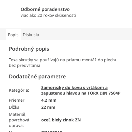
Odborné poradenstvo
viac ako 20 rokov skúsenosti
Popis
Diskusia
Podrobný popis
Texa skrutky sa používajú na priamu montáž do plechu
bez predvŕtania.
Dodatočné parametre
Samorezky do kovu s vrtákom a
Kategória
:
zapustenou hlavou na TORX DIN 7504P
Priemer
:
4,2 mm
Dĺžka
:
22 mm
Materiál,
povrchová
oceľ, biely zinok ZN
úprava
: