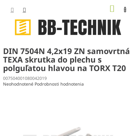
Prejsť
NÁKUP
na
obsah
KOŠÍK
DIN 7504N 4,2x19 ZN samovrtná
TEXA skrutka do plechu s
polguľatou hlavou na TORX T20
007504001080042019
Priemerné
Neohodnotené
Podrobnosti hodnotenia
hodnotenie
produktu
je
0,0
z
5
hviezdičiek.