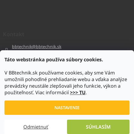
Kontakt
bbtechnik
@
bbtechnik.sk
+421 484 728 444
Táto webstránka používa súbory cookies.
BB-TECHNIK s.r.o
V BBtechnik.sk používame cookies, aby sme Vám
bbtechnik
umožnili pohodlné prehliadanie webu a vďaka analýze
https://www.youtube.com/@bb-techniks.r.o.7746
prevádzky neustále zlepšovali jeho funkcie, výkon a
použiteľnosť. Viac informácií
>>> TU
.
Vytvoril Shoptet
NASTAVENIE
Copyright 2026
www.bbtechnik.sk
. Všetky práva vyhradené.
Odmietnuť
SÚHLASÍM
Upraviť nastavenie cookies