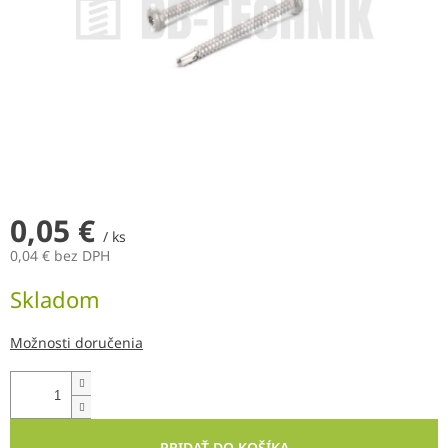
0,05 €
/ ks
0,04 € bez DPH
Jednotková
Skladom
cena:
Možnosti doručenia
PRIDAŤ DO KOŠÍKA