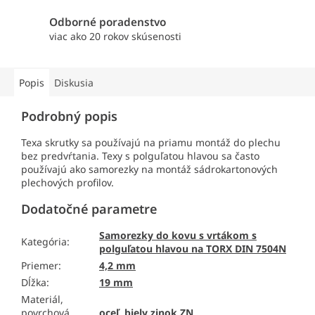
Odborné poradenstvo
viac ako 20 rokov skúsenosti
Popis
Diskusia
Podrobný popis
Texa skrutky sa používajú na priamu montáž do plechu
bez predvŕtania. Texy s polguľatou hlavou sa často
používajú ako samorezky na montáž sádrokartonových
plechových profilov.
Dodatočné parametre
Samorezky do kovu s vrtákom s
Kategória
:
polguľatou hlavou na TORX DIN 7504N
Priemer
:
4,2 mm
Dĺžka
:
19 mm
Materiál,
povrchová
oceľ, biely zinok ZN