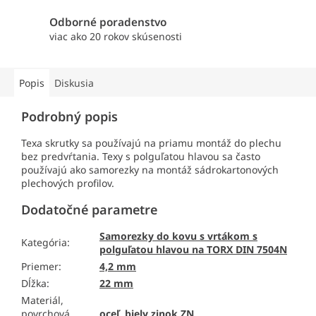
Odborné poradenstvo
viac ako 20 rokov skúsenosti
Popis
Diskusia
Podrobný popis
Texa skrutky sa používajú na priamu montáž do plechu
bez predvŕtania. Texy s polguľatou hlavou sa často
používajú ako samorezky na montáž sádrokartonových
plechových profilov.
Dodatočné parametre
Samorezky do kovu s vrtákom s
Kategória
:
polguľatou hlavou na TORX DIN 7504N
Priemer
:
4,2 mm
Dĺžka
:
22 mm
Materiál,
povrchová
oceľ, biely zinok ZN