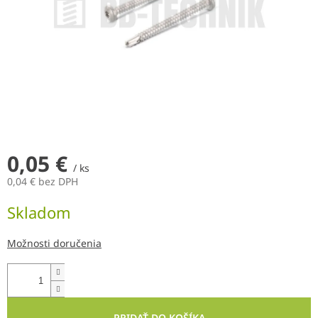
0,05 €
/ ks
0,04 € bez DPH
Jednotková
Skladom
cena:
Možnosti doručenia
PRIDAŤ DO KOŠÍKA