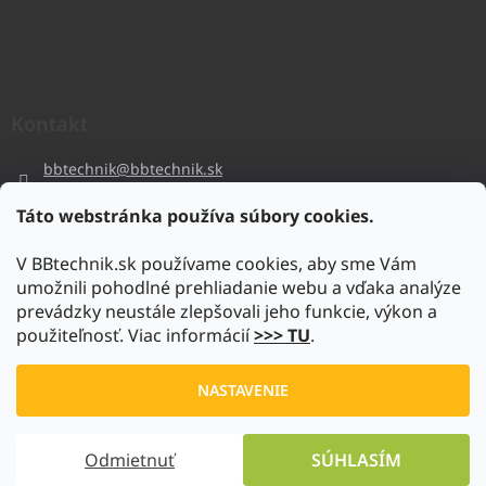
Kontakt
bbtechnik
@
bbtechnik.sk
+421 484 728 444
Táto webstránka používa súbory cookies.
BB-TECHNIK s.r.o
V BBtechnik.sk používame cookies, aby sme Vám
bbtechnik
umožnili pohodlné prehliadanie webu a vďaka analýze
https://www.youtube.com/@bb-techniks.r.o.7746
prevádzky neustále zlepšovali jeho funkcie, výkon a
použiteľnosť. Viac informácií
>>> TU
.
Vytvoril Shoptet
NASTAVENIE
Copyright 2026
www.bbtechnik.sk
. Všetky práva vyhradené.
Odmietnuť
SÚHLASÍM
Upraviť nastavenie cookies