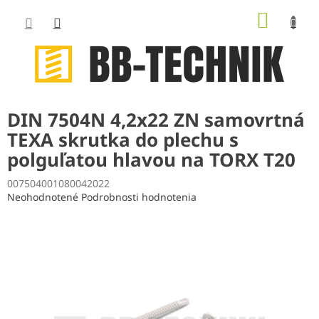
Prejsť
NÁKUP
na
obsah
KOŠÍK
DIN 7504N 4,2x22 ZN samovrtná
TEXA skrutka do plechu s
polguľatou hlavou na TORX T20
007504001080042022
Priemerné
Neohodnotené
Podrobnosti hodnotenia
hodnotenie
produktu
je
0,0
z
5
hviezdičiek.