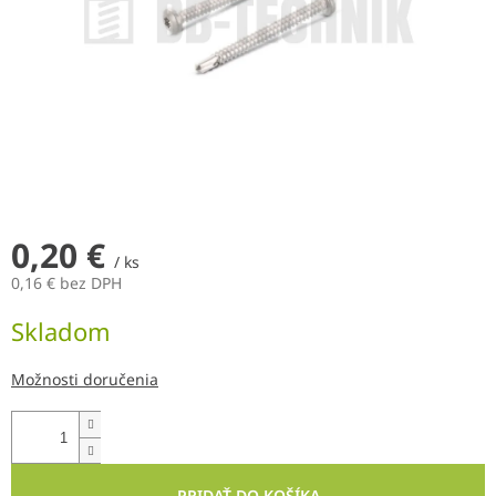
0,20 €
/ ks
0,16 € bez DPH
Jednotková
Skladom
cena:
Možnosti doručenia
PRIDAŤ DO KOŠÍKA