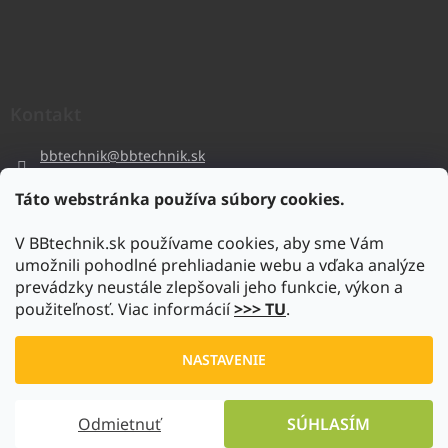
Kontakt
bbtechnik
@
bbtechnik.sk
+421 484 728 444
Táto webstránka používa súbory cookies.
BB-TECHNIK s.r.o
V BBtechnik.sk používame cookies, aby sme Vám
bbtechnik
umožnili pohodlné prehliadanie webu a vďaka analýze
https://www.youtube.com/@bb-techniks.r.o.7746
prevádzky neustále zlepšovali jeho funkcie, výkon a
použiteľnosť. Viac informácií
>>> TU
.
Vytvoril Shoptet
NASTAVENIE
Copyright 2026
www.bbtechnik.sk
. Všetky práva vyhradené.
Odmietnuť
SÚHLASÍM
Upraviť nastavenie cookies