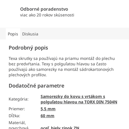
Odborné poradenstvo
viac ako 20 rokov skúsenosti
Popis
Diskusia
Podrobný popis
Texa skrutky sa používajú na priamu montáž do plechu
bez predvŕtania. Texy s polguľatou hlavou sa často
používajú ako samorezky na montáž sádrokartonových
plechových profilov.
Dodatočné parametre
Samorezky do kovu s vrtákom s
Kategória
:
polguľatou hlavou na TORX DIN 7504N
Priemer
:
5,5 mm
Dĺžka
:
60 mm
Materiál,
povrchová
oceľ, biely zinok ZN