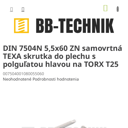
Prejsť
NÁKUP
na
obsah
KOŠÍK
DIN 7504N 5,5x60 ZN samovrtná
TEXA skrutka do plechu s
polguľatou hlavou na TORX T25
007504001080055060
Priemerné
Neohodnotené
Podrobnosti hodnotenia
hodnotenie
produktu
je
0,0
z
5
hviezdičiek.