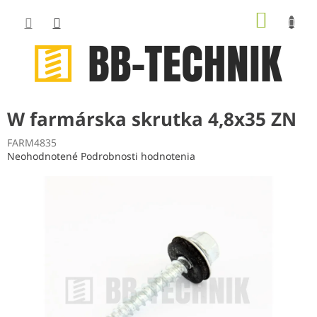
Prejsť
NÁKUP
na
obsah
KOŠÍK
W farmárska skrutka 4,8x35 ZN
FARM4835
Priemerné
Neohodnotené
Podrobnosti hodnotenia
hodnotenie
produktu
je
0,0
z
5
hviezdičiek.