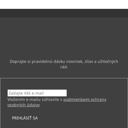
Z
á
p
ä
Odoberať newsletter
t
i
Vložte svoj e-mail a my Vám budeme zasielať informácie o
e
nových produktoch na našom e-shope.
Email
Vložením e-mailu súhlasíte s
podmienkami ochrany
osobných údajov
PRIHLÁSIŤ SA