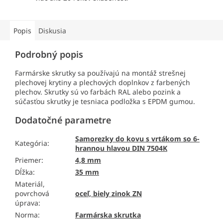
Popis
Diskusia
Podrobný popis
Farmárske skrutky sa používajú na montáž strešnej
plechovej krytiny a plechových doplnkov z farbených
plechov. Skrutky sú vo farbách RAL alebo pozink a
súčasťou skrutky je tesniaca podložka s EPDM gumou.
Dodatočné parametre
Samorezky do kovu s vrtákom so 6-
Kategória
:
hrannou hlavou DIN 7504K
Priemer
:
4,8 mm
Dĺžka
:
35 mm
Materiál,
povrchová
oceľ, biely zinok ZN
úprava
:
Norma
:
Farmárska skrutka