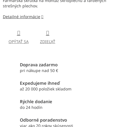
Farmárska skrutka na montáž škridplechu a farbených
strešných plechov.
Detailné informácie
OPÝTAŤ SA
ZDIEĽAŤ
Doprava zadarmo
pri nákupe nad 50 €
Expedujeme ihneď
až 20 000 položiek skladom
Rýchle dodanie
do 24 hodín
Odborné poradenstvo
viac ako 20 rokov skúsenosti