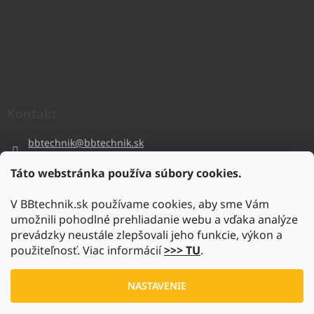
Kontakt
bbtechnik
@
bbtechnik.sk
+421 484 728 444
Táto webstránka používa súbory cookies.
BB-TECHNIK s.r.o
V BBtechnik.sk používame cookies, aby sme Vám
bbtechnik
umožnili pohodlné prehliadanie webu a vďaka analýze
https://www.youtube.com/@bb-techniks.r.o.7746
prevádzky neustále zlepšovali jeho funkcie, výkon a
použiteľnosť. Viac informácií
>>> TU
.
Vytvoril Shoptet
NASTAVENIE