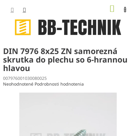
Prejsť
NÁKUP
na
obsah
KOŠÍK
DIN 7976 8x25 ZN samorezná
skrutka do plechu so 6-hrannou
hlavou
007976001030080025
Priemerné
Neohodnotené
Podrobnosti hodnotenia
hodnotenie
produktu
je
0,0
z
5
hviezdičiek.