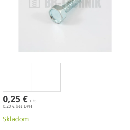
0,25 €
/ ks
0,20 € bez DPH
Jednotková
Skladom
cena: