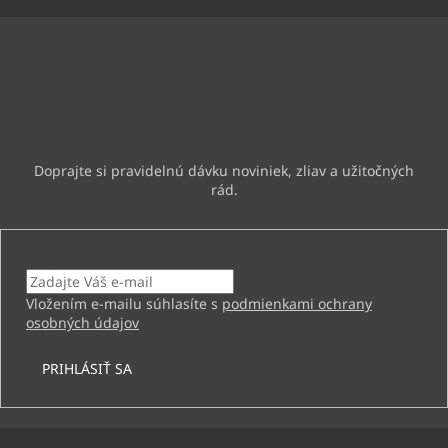
á
p
ä
Odoberať newsletter
t
i
Vložte svoj e-mail a my Vám budeme zasielať informácie o
e
nových produktoch na našom e-shope.
Email
Vložením e-mailu súhlasíte s
podmienkami ochrany
osobných údajov
PRIHLÁSIŤ SA