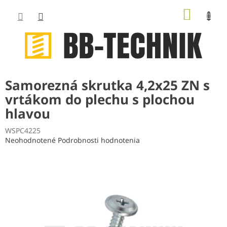
Prejsť
NÁKUP
na
obsah
KOŠÍK
Samorezná skrutka 4,2x25 ZN s
vrtákom do plechu s plochou
hlavou
WSPC4225
Priemerné
Neohodnotené
Podrobnosti hodnotenia
hodnotenie
produktu
je
0,0
z
5
hviezdičiek.