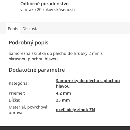
Odborné poradenstvo
viac ako 20 rokov skúsenosti
Popis
Diskusia
Podrobný popis
Samorezná skrutka do plechu do hrúbky 2 mm s
okrasnou plochou hlavou.
Dodatočné parametre
Samorezky do plechu s plochou
Kategória
:
hlavou
Priemer
:
4,2 mm
Dĺžka
:
25 mm
Materiál, povrchová
oceľ, biely zinok ZN
úprava
:
Z