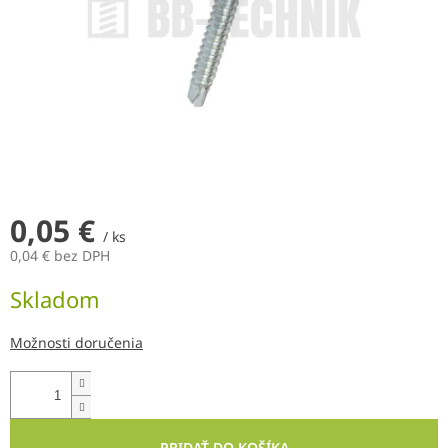
0,05 €
/ ks
0,04 € bez DPH
Jednotková
Skladom
cena:
Možnosti doručenia
PRIDAŤ DO KOŠÍKA