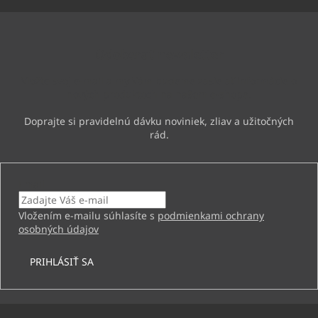
á
p
ä
Odoberať newsletter
t
i
Vložte svoj e-mail a my Vám budeme zasielať informácie o
e
nových produktoch na našom e-shope.
Email
Vložením e-mailu súhlasíte s
podmienkami ochrany
osobných údajov
PRIHLÁSIŤ SA