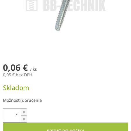
0,06 €
/ ks
0,05 € bez DPH
Jednotková
Skladom
cena:
Možnosti doručenia
PRIDAŤ DO KOŠÍKA