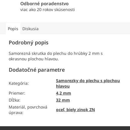
Odborné poradenstvo
viac ako 20 rokov skúsenosti
Popis
Diskusia
Podrobný popis
Samorezná skrutka do plechu do hrúbky 2 mm s
okrasnou plochou hlavou.
Dodatočné parametre
Samorezky do plechu s plochou
Kategória
:
hlavou
Priemer
:
4,2 mm
Dĺžka
:
32 mm
Materiál, povrchová
oceľ, biely zinok ZN
úprava
:
Z