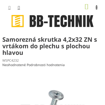
Prejsť
NÁKUP
na
obsah
KOŠÍK
Samorezná skrutka 4,2x32 ZN s
vrtákom do plechu s plochou
hlavou
WSPC4232
Priemerné
Neohodnotené
Podrobnosti hodnotenia
hodnotenie
produktu
je
0,0
z
5
hviezdičiek.