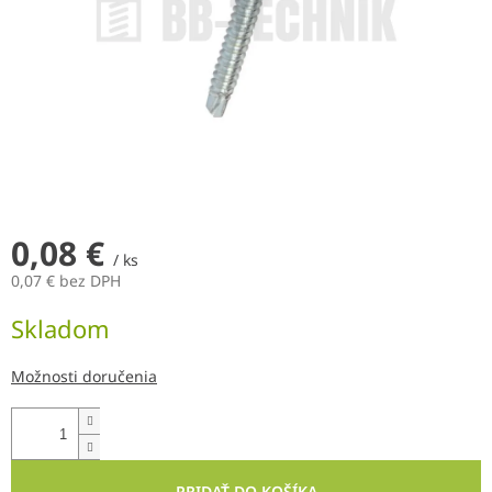
0,08 €
/ ks
0,07 € bez DPH
Jednotková
Skladom
cena:
Možnosti doručenia
PRIDAŤ DO KOŠÍKA