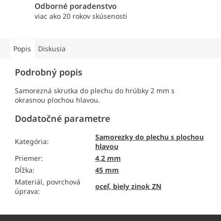
Odborné poradenstvo
viac ako 20 rokov skúsenosti
Popis
Diskusia
Podrobný popis
Samorezná skrutka do plechu do hrúbky 2 mm s
okrasnou plochou hlavou.
Dodatočné parametre
Samorezky do plechu s plochou
Kategória
:
hlavou
Priemer
:
4,2 mm
Dĺžka
:
45 mm
Materiál, povrchová
oceľ, biely zinok ZN
úprava
:
Z