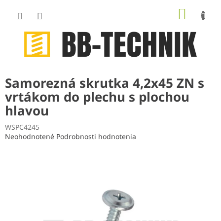
Prejsť
NÁKUP
na
obsah
KOŠÍK
Samorezná skrutka 4,2x45 ZN s
vrtákom do plechu s plochou
hlavou
WSPC4245
Priemerné
Neohodnotené
Podrobnosti hodnotenia
hodnotenie
produktu
je
0,0
z
5
hviezdičiek.