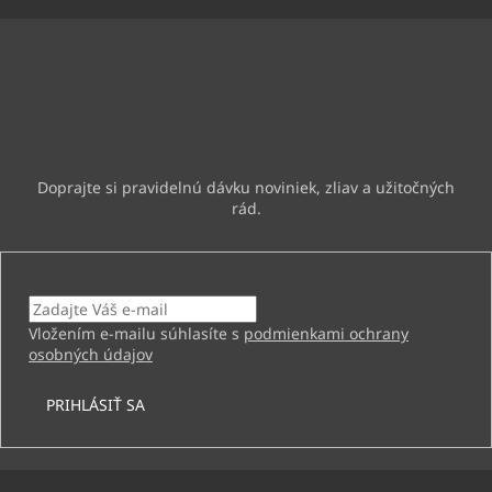
á
p
ä
Odoberať newsletter
t
i
Vložte svoj e-mail a my Vám budeme zasielať informácie o
e
nových produktoch na našom e-shope.
Email
Vložením e-mailu súhlasíte s
podmienkami ochrany
osobných údajov
PRIHLÁSIŤ SA