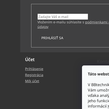
Email
Vložením e-mailu súhlasíte s
podmienkami 
údajov
PRIHLÁSIŤ SA
Účet
Kont
Prihlásenie
bb
Táto webst
Registrácia
+4
Môj účet
V BBtechni
BB
Vám umožni
bb
vďaka analý
ht
jeho funkci
ech
informácií