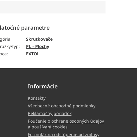
atočné parametre
gória
:
Skrutkovače
rážky/typ
:
PL - Plochý
bca
:
EXTOL
Informácie
Kontakty
Všeobecné obchodné podmienky
Reklamačný poriadok
Poučenie o ochrane osobných údajov
a používaní cookies
Formulár na odstúpenie od zmluvy