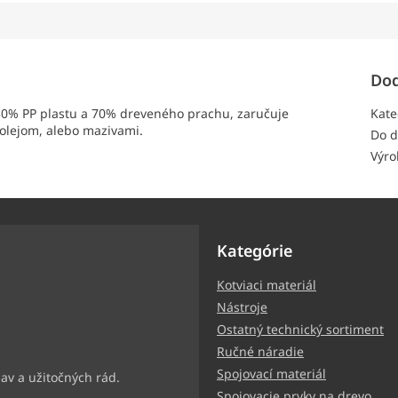
Dod
30% PP plastu a 70% dreveného prachu, zaručuje
Kate
 olejom, alebo mazivami.
Do d
Výro
Kategórie
Kotviaci materiál
ter
Nástroje
ormácie o nových produktoch
Ostatný technický sortiment
Ručné náradie
Spojovací materiál
Spojovacie prvky na drevo