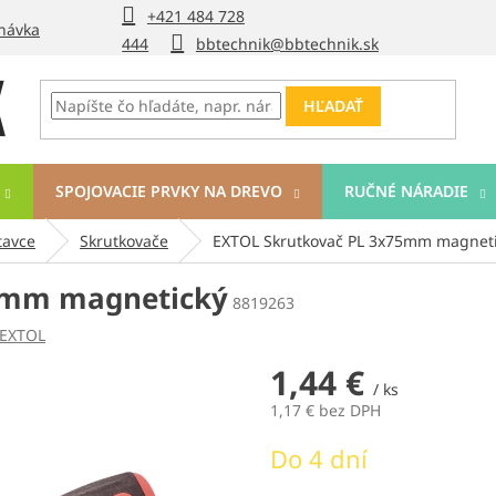
+421 484 728
návka
444
bbtechnik@bbtechnik.sk
HĽADAŤ
SPOJOVACIE PRVKY NA DREVO
RUČNÉ NÁRADIE
tavce
Skrutkovače
EXTOL Skrutkovač PL 3x75mm magnet
5mm magnetický
8819263
EXTOL
1,44 €
/ ks
1,17 € bez DPH
Jednotková
Do 4 dní
cena: