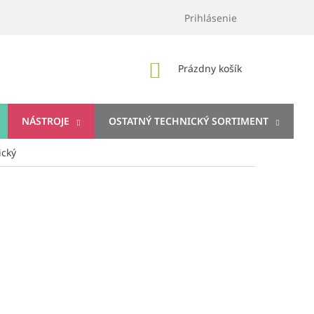
Prihlásenie
NÁKUPNÝ
Prázdny košík
KOŠÍK
NÁSTROJE
OSTATNÝ TECHNICKÝ SORTIMENT
ický