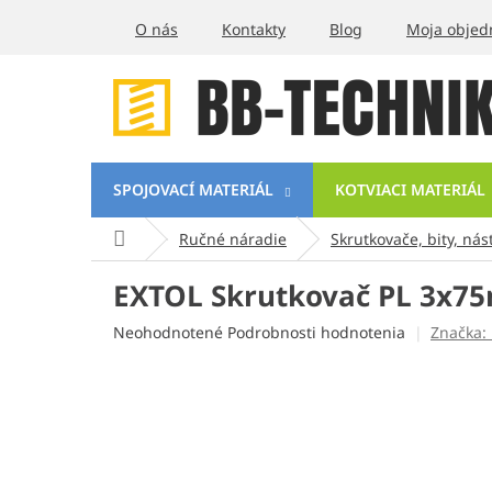
Prejsť
O nás
Kontakty
Blog
Moja objed
na
obsah
SPOJOVACÍ MATERIÁL
KOTVIACI MATERIÁL
Domov
Ručné náradie
Skrutkovače, bity, nás
EXTOL Skrutkovač PL 3x7
Priemerné
Neohodnotené
Podrobnosti hodnotenia
Značka:
hodnotenie
produktu
je
0,0
z
5
hviezdičiek.