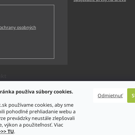
ochrany osobných
akt
technik
@
bbtechnik.sk
ránka používa súbory cookies.
Odmietnuť
S
21 484 728 444
k.sk používame cookies, aby sme
-TECHNIK s.r.o
li pohodlné prehliadanie webu a
technik
ze prevádzky neustále zlepšovali
tps://www.youtube.com/@bb-t
e, výkon a použiteľnosť. Viac
niks.r.o.7746
>>> TU
.