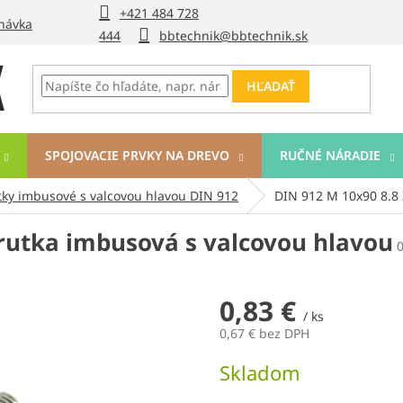
+421 484 728
návka
444
bbtechnik@bbtechnik.sk
HĽADAŤ
SPOJOVACIE PRVKY NA DREVO
RUČNÉ NÁRADIE
tky imbusové s valcovou hlavou DIN 912
DIN 912 M 10x90 8.8 
rutka imbusová s valcovou hlavou
0,83 €
/ ks
0,67 € bez DPH
Jednotková
Skladom
cena: