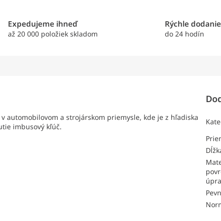
Expedujeme ihneď
Rýchle dodani
až 20 000 položiek skladom
do 24 hodín
Dod
 v automobilovom a strojárskom priemysle, kde je z hľadiska
Kate
tie imbusový kľúč.
Pri
Dĺžk
Mate
povr
úpr
Pevn
Nor