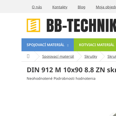
Prejsť
O nás
Kontakty
Blog
Moja objed
na
obsah
SPOJOVACÍ MATERIÁL
KOTVIACI MATERIÁL
Domov
Spojovací materiál
Skrutky
Skru
DIN 912 M 10x90 8.8 ZN sk
Priemerné
Neohodnotené
Podrobnosti hodnotenia
hodnotenie
produktu
je
0,0
z
5
hviezdičiek.