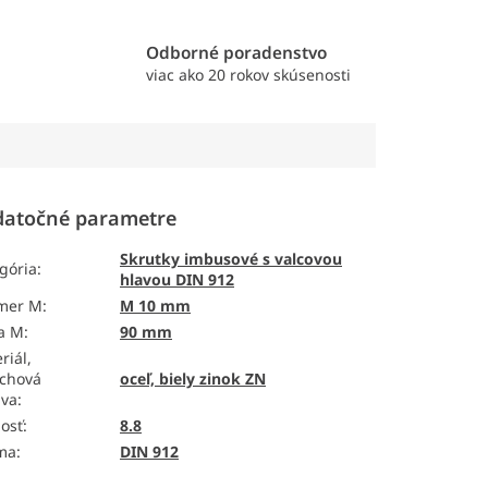
e
Odborné poradenstvo
viac ako 20 rokov skúsenosti
atočné parametre
Skrutky imbusové s valcovou
gória
:
hlavou DIN 912
emer M
:
M 10 mm
a M
:
90 mm
riál,
chová
oceľ, biely zinok ZN
ava
:
osť
:
8.8
ma
:
DIN 912