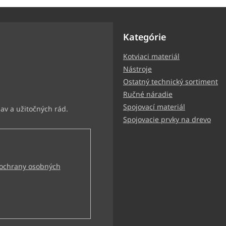
Kategórie
Kotviaci materiál
ter
Nástroje
ormácie o nových produktoch
Ostatný technický sortiment
Ručné náradie
Spojovací materiál
Spojovacie prvky na drevo
ochrany osobných