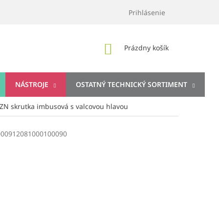
Prihlásenie
NÁKUPNÝ
Prázdny košík
KOŠÍK
NÁSTROJE
OSTATNÝ TECHNICKÝ SORTIMENT
ZN skrutka imbusová s valcovou hlavou
000912081000100090