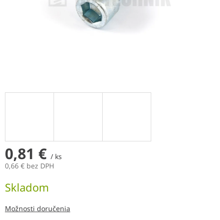
0,81 €
/ ks
0,66 € bez DPH
Jednotková
Skladom
cena:
Možnosti doručenia