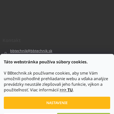
Kontakt
bbtechnik
@
bbtechnik.sk
+421 484 728 444
Táto webstránka používa súbory cookies.
BB-TECHNIK s.r.o
V BBtechnik.sk používame cookies, aby sme Vám
bbtechnik
umožnili pohodlné prehliadanie webu a vďaka analýze
https://www.youtube.com/@bb-techniks.r.o.7746
prevádzky neustále zlepšovali jeho funkcie, výkon a
použiteľnosť. Viac informácií
>>> TU
.
Vytvoril Shoptet
NASTAVENIE