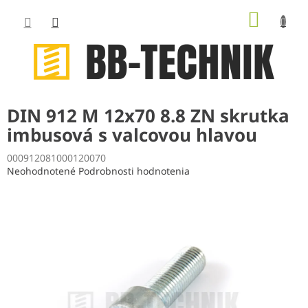
Prejsť
NÁKUP
na
obsah
KOŠÍK
DIN 912 M 12x70 8.8 ZN skrutka
imbusová s valcovou hlavou
000912081000120070
Priemerné
Neohodnotené
Podrobnosti hodnotenia
hodnotenie
produktu
je
0,0
z
5
hviezdičiek.