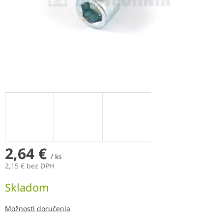
2,64 €
/ ks
2,15 € bez DPH
Jednotková
Skladom
cena:
Možnosti doručenia