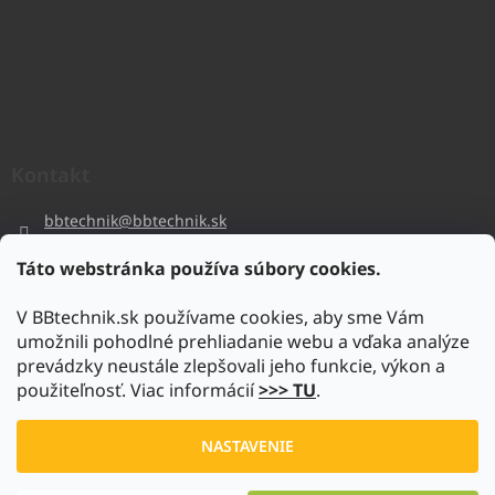
Kontakt
bbtechnik
@
bbtechnik.sk
+421 484 728 444
Táto webstránka používa súbory cookies.
BB-TECHNIK s.r.o
V BBtechnik.sk používame cookies, aby sme Vám
bbtechnik
umožnili pohodlné prehliadanie webu a vďaka analýze
https://www.youtube.com/@bb-techniks.r.o.7746
prevádzky neustále zlepšovali jeho funkcie, výkon a
použiteľnosť. Viac informácií
>>> TU
.
Vytvoril Shoptet
NASTAVENIE