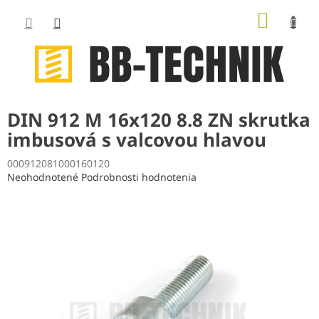
Prejsť
NÁKUP
na
obsah
KOŠÍK
DIN 912 M 16x120 8.8 ZN skrutka
imbusová s valcovou hlavou
000912081000160120
Priemerné
Neohodnotené
Podrobnosti hodnotenia
hodnotenie
produktu
je
0,0
z
5
hviezdičiek.