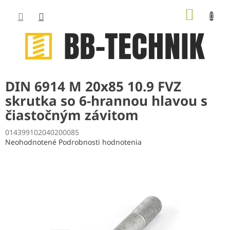
Prejsť
NÁKUP
na
obsah
KOŠÍK
DIN 6914 M 20x85 10.9 FVZ
skrutka so 6-hrannou hlavou s
čiastočným závitom
014399102040200085
Priemerné
Neohodnotené
Podrobnosti hodnotenia
hodnotenie
produktu
je
0,0
z
5
hviezdičiek.