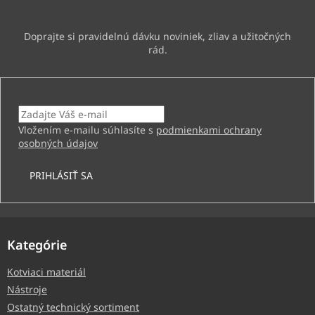
e
nových produktoch na našom e-shope.
Email
Vložením e-mailu súhlasíte s
podmienkami ochrany
osobných údajov
PRIHLÁSIŤ SA
Kategórie
Kotviaci materiál
Nástroje
Ostatný technický sortiment