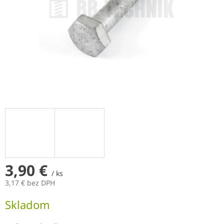
3,90 €
/ ks
3,17 € bez DPH
Jednotková
Skladom
cena: