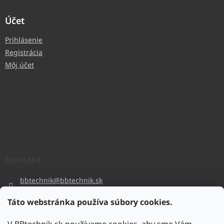
Účet
Prihlásenie
Registrácia
Môj účet
Kontakt
bbtechnik
@
bbtechnik.sk
+421 484 728 444
Táto webstránka používa súbory cookies.
BB-TECHNIK s.r.o
bbtechnik