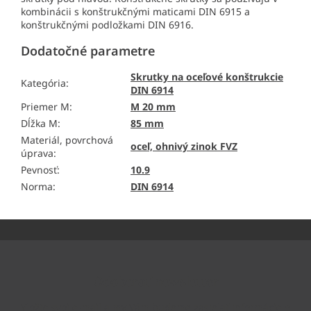
kombinácii s konštrukčnými maticami DIN 6915 a
konštrukčnými podložkami DIN 6916.
Dodatočné parametre
Skrutky na oceľové konštrukcie
Kategória
:
DIN 6914
Priemer M
:
M 20 mm
Dĺžka M
:
85 mm
Materiál, povrchová
oceľ, ohnivý zinok FVZ
úprava
:
Pevnosť
:
10.9
Norma
:
DIN 6914
Z
á
p
ä
Odoberať newsletter
t
i
Vložte svoj e-mail a my Vám budeme zasielať informácie o