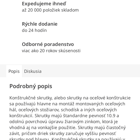
Expedujeme ihneď
až 20 000 položiek skladom
Rýchle dodanie
do 24 hodín
Odborné poradenstvo
viac ako 20 rokov skúsenosti
Popis
Diskusia
Podrobný popis
Konštrukčné skrutky, alebo skrutky na oceľové konštrukcie
sa používajú hlavne na montáž montovaných oceľových
hál, oceľových stožiarov, schodísk a iných oceľových
konštrukcií. Skrutky majú štandardne pevnosť 10.9 a
odolnú povrchovú úpravu žiarovým zinkom, ktorá je
vhodná aj na vonkajšie použitie. Skrutky majú čiastočný
závit, pričom driek skrutky zaručuje vyššiu pevnosť
skrutky pod hlavou. Konštrukčné skrutky sa používajú v