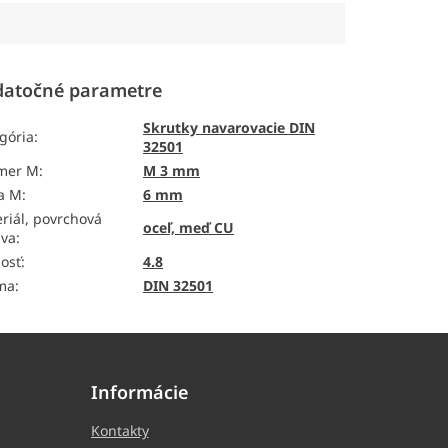
atočné parametre
Skrutky navarovacie DIN
gória
:
32501
emer M
:
M 3 mm
a M
:
6 mm
riál, povrchová
oceľ, meď CU
ava
:
osť
:
4.8
ma
:
DIN 32501
Informácie
Kontakty