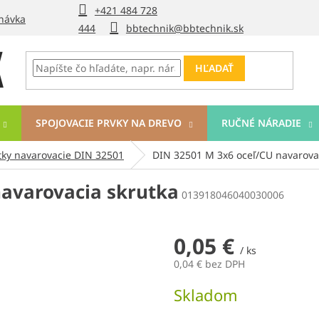
+421 484 728
návka
444
bbtechnik@bbtechnik.sk
HĽADAŤ
SPOJOVACIE PRVKY NA DREVO
RUČNÉ NÁRADIE
tky navarovacie DIN 32501
DIN 32501 M 3x6 oceľ/CU navarova
navarovacia skrutka
013918046040030006
0,05 €
/ ks
0,04 € bez DPH
Jednotková
Skladom
cena: