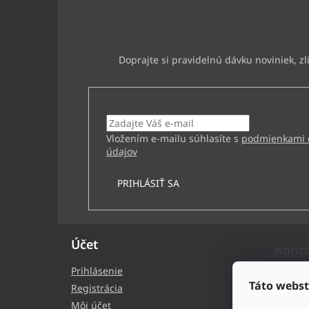
i
e
Vložte svoj e-mail a my Vám budeme zasielať inf
na našom e-shope.
Email
Vložením e-mailu súhlasíte s
podmienkami 
údajov
PRIHLÁSIŤ SA
Účet
Kont
Prihlásenie
bb
Táto webst
Registrácia
+4
Môj účet