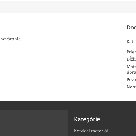
Dod
 naváranie.
Kate
Pri
Dĺžk
Mate
úpr
Pevn
Nor
Kategórie
Kotviaci materiál
ter