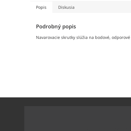
Popis
Diskusia
Podrobný popis
Navarovacie skrutky slúžia na bodové, odporové
Z
á
p
ä
t
Odoberať newslet