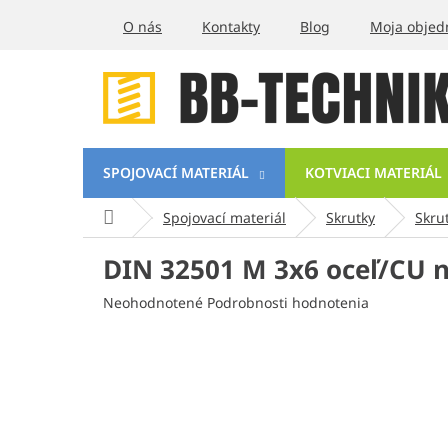
Prejsť
O nás
Kontakty
Blog
Moja objed
na
obsah
SPOJOVACÍ MATERIÁL
KOTVIACI MATERIÁL
Domov
Spojovací materiál
Skrutky
Skru
DIN 32501 M 3x6 oceľ/CU 
Priemerné
Neohodnotené
Podrobnosti hodnotenia
hodnotenie
produktu
je
0,0
z
5
hviezdičiek.