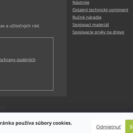
Nástroje
ormácie o nových produktoch
Ostatný technický sortiment
Ručné náradie
Spojovací materiál
Spojovacie prvky na drevo
ochrany osobných
akt
technik
@
bbtechnik.sk
ránka používa súbory cookies.
Odmietnuť
S
21 484 728 444