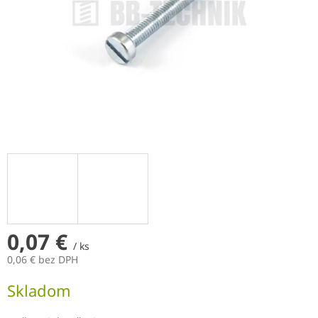
0,07 €
/ ks
0,06 € bez DPH
Jednotková
Skladom
cena: