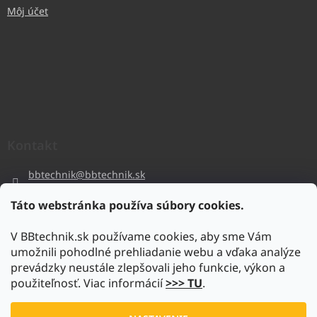
Môj účet
Kontakt
bbtechnik
@
bbtechnik.sk
+421 484 728 444
Táto webstránka používa súbory cookies.
BB-TECHNIK s.r.o
V BBtechnik.sk používame cookies, aby sme Vám
bbtechnik
umožnili pohodlné prehliadanie webu a vďaka analýze
https://www.youtube.com/@bb-techniks.r.o.7746
prevádzky neustále zlepšovali jeho funkcie, výkon a
použiteľnosť. Viac informácií
>>> TU
.
Vytvoril Shoptet