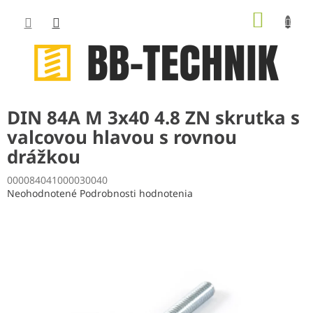
Prejsť
NÁKUP
na
obsah
KOŠÍK
DIN 84A M 3x40 4.8 ZN skrutka s
valcovou hlavou s rovnou
drážkou
000084041000030040
Priemerné
Neohodnotené
Podrobnosti hodnotenia
hodnotenie
produktu
je
0,0
z
5
hviezdičiek.