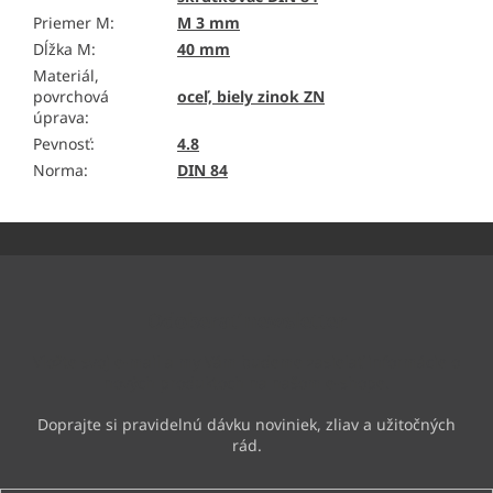
Priemer M
:
M 3 mm
Dĺžka M
:
40 mm
Materiál,
povrchová
oceľ, biely zinok ZN
úprava
:
Pevnosť
:
4.8
Norma
:
DIN 84
Z
á
p
ä
Odoberať newsletter
t
i
Vložte svoj e-mail a my Vám budeme zasielať informácie o
e
nových produktoch na našom e-shope.