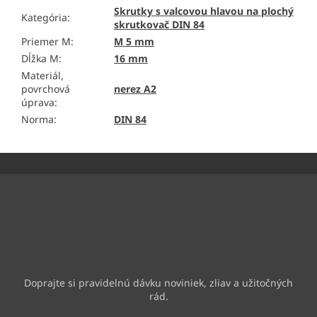
Skrutky s valcovou hlavou na plochý
Kategória
:
skrutkovač DIN 84
Priemer M
:
M 5 mm
Dĺžka M
:
16 mm
Materiál,
povrchová
nerez A2
úprava
:
Norma
:
DIN 84
Z
á
p
ä
Odoberať newsletter
t
i
Vložte svoj e-mail a my Vám budeme zasielať informácie o
e
nových produktoch na našom e-shope.