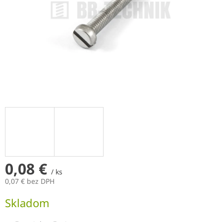
0,08 €
/ ks
0,07 € bez DPH
Jednotková
Skladom
cena: