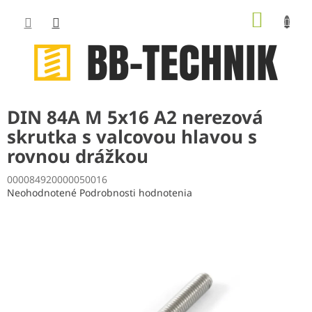
Prejsť
NÁKUP
na
obsah
KOŠÍK
DIN 84A M 5x16 A2 nerezová
skrutka s valcovou hlavou s
rovnou drážkou
000084920000050016
Priemerné
Neohodnotené
Podrobnosti hodnotenia
hodnotenie
produktu
je
0,0
z
5
hviezdičiek.