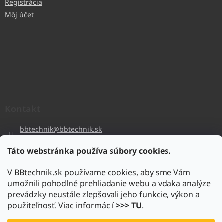
Registrácia
Môj účet
Kontakt
bbtechnik
@
bbtechnik.sk
+421 484 728 444
Táto webstránka používa súbory cookies.
BB-TECHNIK s.r.o
V BBtechnik.sk používame cookies, aby sme Vám
bbtechnik
umožnili pohodlné prehliadanie webu a vďaka analýze
https://www.youtube.com/@bb-techniks.r.o.7746
prevádzky neustále zlepšovali jeho funkcie, výkon a
použiteľnosť. Viac informácií
>>> TU
.