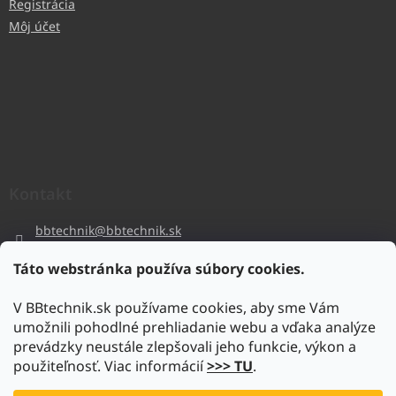
Registrácia
Môj účet
Kontakt
bbtechnik
@
bbtechnik.sk
+421 484 728 444
Táto webstránka používa súbory cookies.
BB-TECHNIK s.r.o
V BBtechnik.sk používame cookies, aby sme Vám
bbtechnik
umožnili pohodlné prehliadanie webu a vďaka analýze
https://www.youtube.com/@bb-techniks.r.o.7746
prevádzky neustále zlepšovali jeho funkcie, výkon a
použiteľnosť. Viac informácií
>>> TU
.