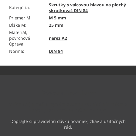
Skrutky s valcovou hlavou na plochý
Kategória
:
skrutkovač DIN 84
Priemer M
:
M 5 mm
Dĺžka M
:
25 mm
Materiál,
povrchová
nerez A2
úprava
:
Norma
:
DIN 84
Z
á
p
ä
Odoberať newsletter
t
i
Vložte svoj e-mail a my Vám budeme zasielať informácie o
e
nových produktoch na našom e-shope.