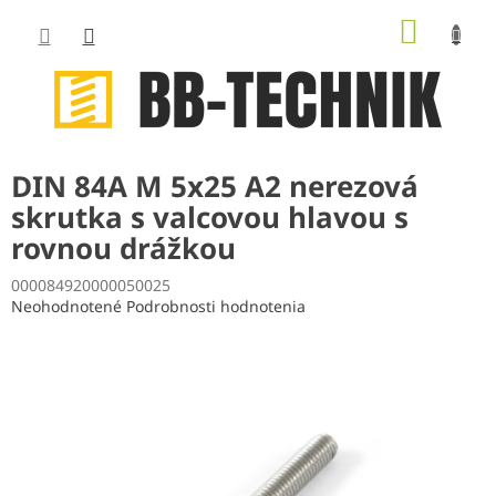
Prejsť
NÁKUP
na
obsah
KOŠÍK
DIN 84A M 5x25 A2 nerezová
skrutka s valcovou hlavou s
rovnou drážkou
000084920000050025
Priemerné
Neohodnotené
Podrobnosti hodnotenia
hodnotenie
produktu
je
0,0
z
5
hviezdičiek.