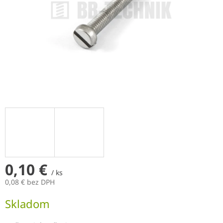
0,10 €
/ ks
0,08 € bez DPH
Jednotková
Skladom
cena: