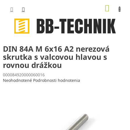
Prejsť
NÁKUP
na
obsah
KOŠÍK
DIN 84A M 6x16 A2 nerezová
skrutka s valcovou hlavou s
rovnou drážkou
000084920000060016
Priemerné
Neohodnotené
Podrobnosti hodnotenia
hodnotenie
produktu
je
0,0
z
5
hviezdičiek.