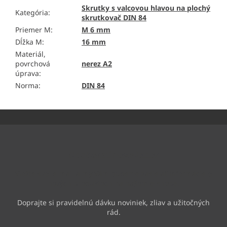
Skrutky s valcovou hlavou na plochý
Kategória
:
skrutkovač DIN 84
Priemer M
:
M 6 mm
Dĺžka M
:
16 mm
Materiál,
povrchová
nerez A2
úprava
:
Norma
:
DIN 84
Z
á
p
ä
Odoberať newsletter
t
i
Vložte svoj e-mail a my Vám budeme zasielať informácie o
e
nových produktoch na našom e-shope.