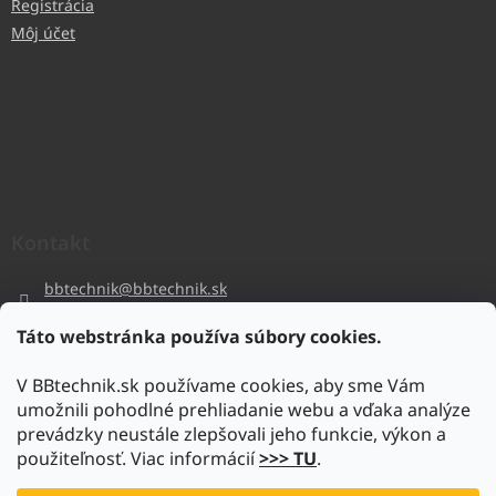
Registrácia
Môj účet
Kontakt
bbtechnik
@
bbtechnik.sk
+421 484 728 444
Táto webstránka používa súbory cookies.
BB-TECHNIK s.r.o
V BBtechnik.sk používame cookies, aby sme Vám
bbtechnik
umožnili pohodlné prehliadanie webu a vďaka analýze
https://www.youtube.com/@bb-techniks.r.o.7746
prevádzky neustále zlepšovali jeho funkcie, výkon a
použiteľnosť. Viac informácií
>>> TU
.