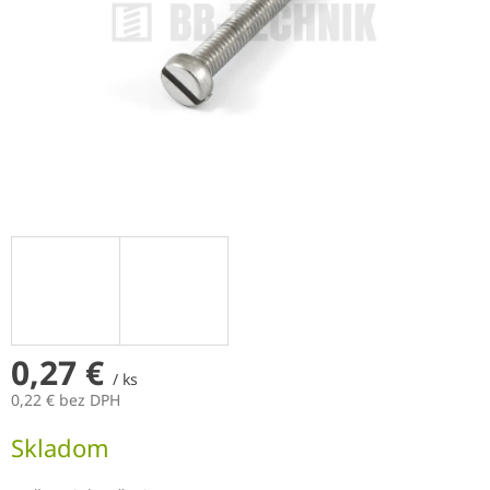
0,27 €
/ ks
0,22 € bez DPH
Jednotková
Skladom
cena: