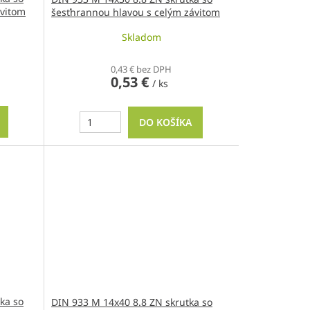
ávitom
šesťhrannou hlavou s celým závitom
Skladom
0,43 € bez DPH
0,53 €
/ ks
DO KOŠÍKA
ka so
DIN 933 M 14x40 8.8 ZN skrutka so