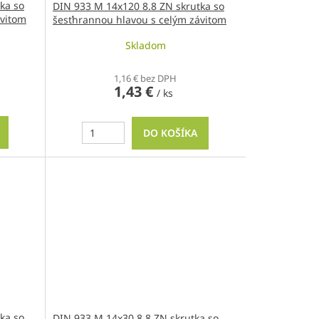
ka so
DIN 933 M 14x120 8.8 ZN skrutka so
ávitom
šesťhrannou hlavou s celým závitom
Skladom
1,16 € bez DPH
1,43 €
/ ks
DO KOŠÍKA
ka so
DIN 933 M 14x30 8.8 ZN skrutka so