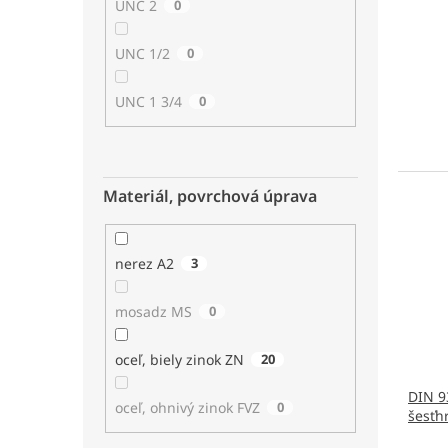
UNC 2
0
UNC 1/2
0
UNC 1 3/4
0
Materiál, povrchová úprava
nerez A2
3
mosadz MS
0
oceľ, biely zinok ZN
20
DIN 9
oceľ, ohnivý zinok FVZ
0
šesťh