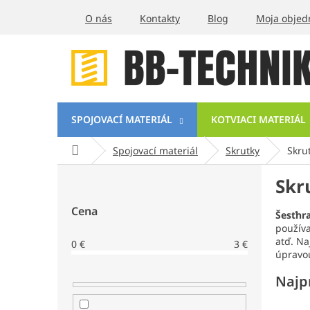
Prejsť
O nás
Kontakty
Blog
Moja objed
na
obsah
SPOJOVACÍ MATERIÁL
KOTVIACI MATERIÁL
Domov
Spojovací materiál
Skrutky
Skru
B
Skr
o
č
Cena
n
Šesťhr
používa
ý
atď. Na
0
€
3
€
p
úpravo
a
n
Najp
e
l