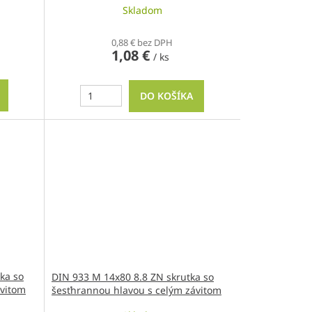
Skladom
0,88 € bez DPH
1,08 €
/ ks
DO KOŠÍKA
ka so
DIN 933 M 14x80 8.8 ZN skrutka so
ávitom
šesťhrannou hlavou s celým závitom