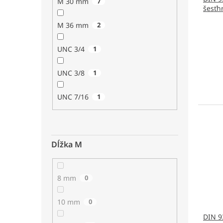
M 30 mm
7
šesťh
M 36 mm
2
UNC 3/4
1
UNC 3/8
1
UNC 7/16
1
Dĺžka M
8 mm
0
10 mm
0
DIN 9