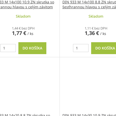
33 M 14x100 10.9 ZN skrutka so
DIN 933 M 14x100 8.8 ZN skrut
rannou hlavou s celým závitom
šesťhrannou hlavou s celým z
Skladom
Skladom
1,44 € bez DPH
1,11 € bez DPH
1,77 €
1,36 €
/ ks
/ ks
DO KOŠÍKA
DO KOŠÍKA
33 M 14x20 8.8 ZN skrutka so
DIN 933 M 14x30 10.9 ZN skrut