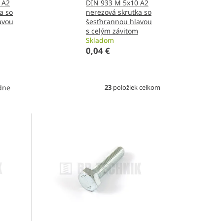
 A2
DIN 933 M 5x10 A2
a so
nerezová skrutka so
avou
šesťhrannou hlavou
s celým závitom
Skladom
0,04 €
23
položiek celkom
dne