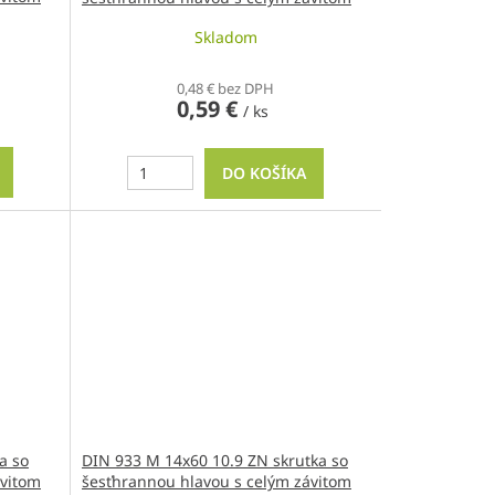
Skladom
0,48 € bez DPH
0,59 €
/ ks
DO KOŠÍKA
a so
DIN 933 M 14x60 10.9 ZN skrutka so
ávitom
šesťhrannou hlavou s celým závitom