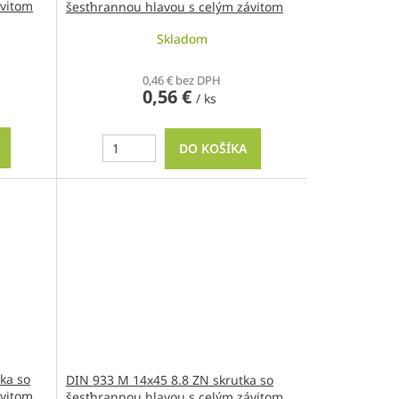
ávitom
šesťhrannou hlavou s celým závitom
Skladom
0,46 € bez DPH
0,56 €
/ ks
DO KOŠÍKA
ka so
DIN 933 M 14x45 8.8 ZN skrutka so
ávitom
šesťhrannou hlavou s celým závitom