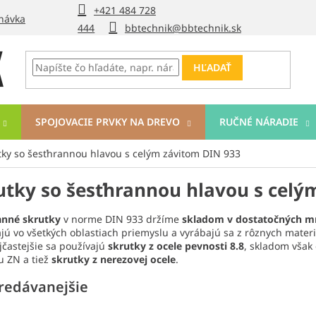
+421 484 728
návka
444
bbtechnik@bbtechnik.sk
HĽADAŤ
SPOJOVACIE PRVKY NA DREVO
RUČNÉ NÁRADIE
tky so šesťhrannou hlavou s celým závitom DIN 933
utky so šesťhrannou hlavou s celý
anné skrutky
v norme DIN 933 držíme
skladom v dostatočných mn
jú vo všetkých oblastiach priemyslu a vyrábajú sa z rôznych materi
jčastejšie sa používajú
skrutky z ocele pevnosti 8.8
, skladom však
u ZN a tiež
skrutky z nerezovej ocele
.
redávanejšie