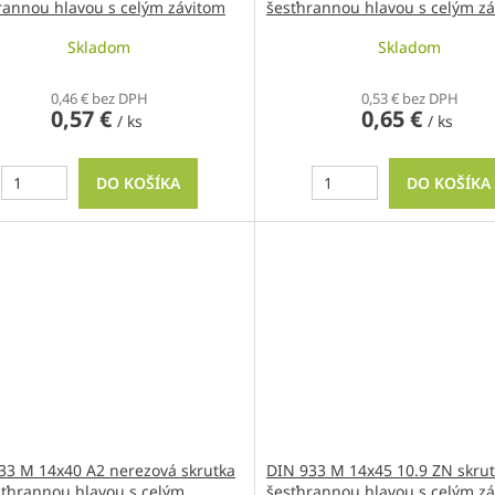
rannou hlavou s celým závitom
šesťhrannou hlavou s celým z
Skladom
Skladom
0,46 € bez DPH
0,53 € bez DPH
0,57 €
0,65 €
/ ks
/ ks
DO KOŠÍKA
DO KOŠÍKA
33 M 14x40 A2 nerezová skrutka
DIN 933 M 14x45 10.9 ZN skrut
sťhrannou hlavou s celým
šesťhrannou hlavou s celým z