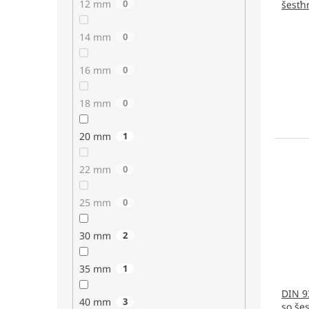
12 mm
0
šesťh
14 mm
0
16 mm
0
18 mm
0
20 mm
1
22 mm
0
25 mm
0
30 mm
2
35 mm
1
DIN 9
40 mm
3
so še