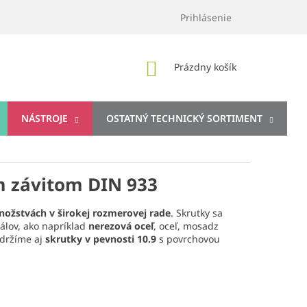
Prihlásenie
NÁKUPNÝ
Prázdny košík
KOŠÍK
NÁSTROJE
OSTATNÝ TECHNICKÝ SORTIMENT
m závitom DIN 933
ožstvách v širokej rozmerovej rade
. Skrutky sa
álov, ako napríklad
nerezová oceľ
, oceľ, mosadz
 držíme aj
skrutky v pevnosti 10.9
s povrchovou