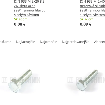
DIN 933 M 8x20 8.8
DIN 933 M 5x40
ZN skrutka so
nerezová skrutk
šesťhrannou hlavou
šesťhrannou hl
s celým závitom
s celým závitom
Skladom
Skladom
0,08 €
0,09 €
rúčame
Najlacnejšie
Najdrahšie
Najpredávanejšie
Abece