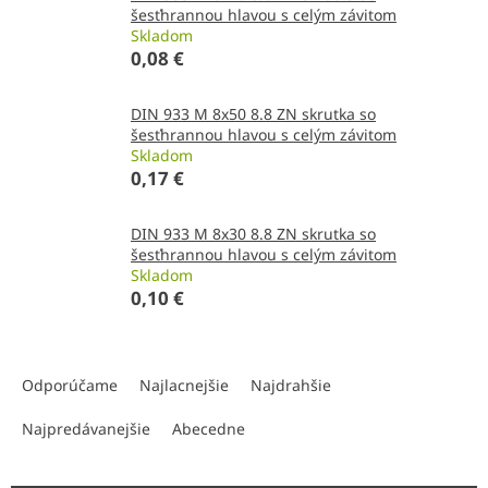
šesťhrannou hlavou s celým závitom
Skladom
0,08 €
DIN 933 M 8x50 8.8 ZN skrutka so
šesťhrannou hlavou s celým závitom
Skladom
0,17 €
DIN 933 M 8x30 8.8 ZN skrutka so
šesťhrannou hlavou s celým závitom
Skladom
0,10 €
R
a
Odporúčame
Najlacnejšie
Najdrahšie
d
e
Najpredávanejšie
Abecedne
n
i