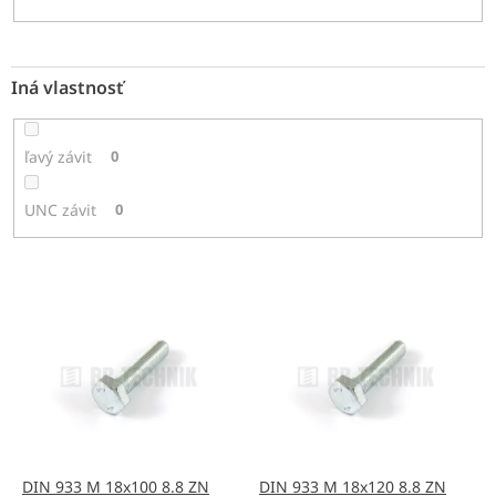
Iná vlastnosť
ľavý závit
0
UNC závit
0
V
ý
p
i
s
p
r
o
d
DIN 933 M 18x100 8.8 ZN
DIN 933 M 18x120 8.8 ZN