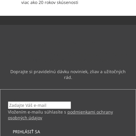
viac ako 20 rokov skúsenosti
v
ý
p
Z
i
á
s
p
u
ä
Odoberať newsletter
t
i
Vložte svoj e-mail a my Vám budeme zasielať informácie o
e
nových produktoch na našom e-shope.
Email
Vložením e-mailu súhlasíte s
podmienkami ochrany
osobných údajov
PRIHLÁSIŤ SA