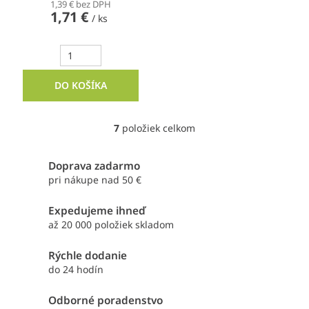
1,39 € bez DPH
1,71 €
/ ks
DO KOŠÍKA
7
položiek celkom
O
v
l
Doprava zadarmo
á
pri nákupe nad 50 €
d
a
Expedujeme ihneď
c
i
až 20 000 položiek skladom
e
p
Rýchle dodanie
r
do 24 hodín
v
k
Odborné poradenstvo
y