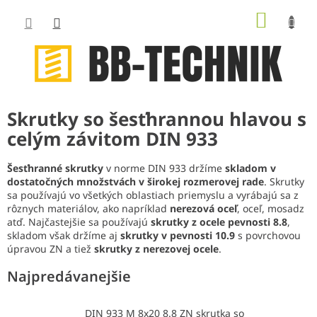
Prejsť
NÁKUP
na
obsah
KOŠÍK
Skrutky so šesťhrannou hlavou s
celým závitom DIN 933
Šesťhranné skrutky
v norme DIN 933 držíme
skladom v
dostatočných množstvách v širokej rozmerovej rade
. Skrutky
sa používajú vo všetkých oblastiach priemyslu a vyrábajú sa z
rôznych materiálov, ako napríklad
nerezová oceľ
, oceľ, mosadz
atď. Najčastejšie sa používajú
skrutky z ocele pevnosti 8.8
,
skladom však držíme aj
skrutky v pevnosti 10.9
s povrchovou
úpravou ZN a tiež
skrutky z nerezovej ocele
.
Najpredávanejšie
DIN 933 M 8x20 8.8 ZN skrutka so