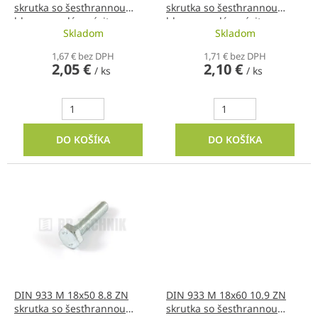
skrutka so šesťhrannou
skrutka so šesťhrannou
u
hlavou s celým závitom
hlavou s celým závitom
k
Skladom
Skladom
t
o
1,67 € bez DPH
1,71 € bez DPH
2,05 €
2,10 €
v
/ ks
/ ks
DO KOŠÍKA
DO KOŠÍKA
DIN 933 M 18x50 8.8 ZN
DIN 933 M 18x60 10.9 ZN
skrutka so šesťhrannou
skrutka so šesťhrannou