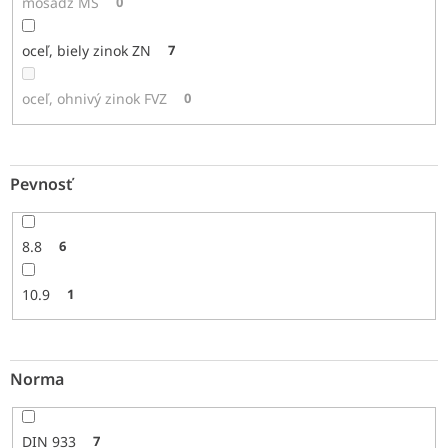
mosadz MS
0
oceľ, biely zinok ZN
7
oceľ, ohnivý zinok FVZ
0
Pevnosť
8.8
6
10.9
1
Norma
DIN 933
7