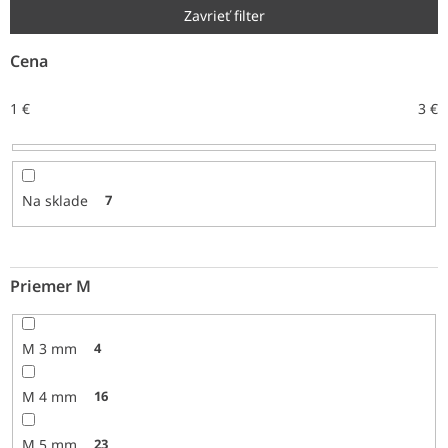
e
Zavrieť filter
p
r
Cena
o
d
1
€
3
€
u
k
t
o
Na sklade
7
v
Priemer M
M 3 mm
4
M 4 mm
16
M 5 mm
23