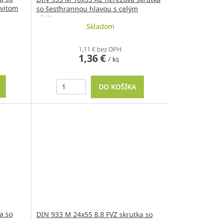
ávitom
so šesťhrannou hlavou s celým
závitom
Skladom
1,11 € bez DPH
1,36 €
/ ks
DO KOŠÍKA
a so
DIN 933 M 24x55 8.8 FVZ skrutka so