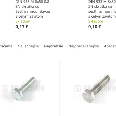
DIN 933 M 8x50 8.8
DIN 933 M 8x30
ZN skrutka so
ZN skrutka so
šesťhrannou hlavou
šesťhrannou hl
s celým závitom
s celým závitom
Skladom
Skladom
0,17 €
0,10 €
rúčame
Najlacnejšie
Najdrahšie
Najpredávanejšie
Abece