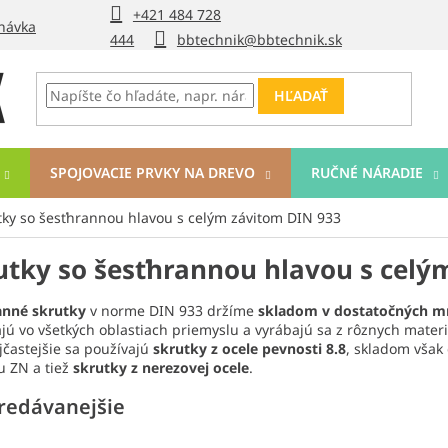
+421 484 728
návka
444
bbtechnik@bbtechnik.sk
HĽADAŤ
SPOJOVACIE PRVKY NA DREVO
RUČNÉ NÁRADIE
tky so šesťhrannou hlavou s celým závitom DIN 933
utky so šesťhrannou hlavou s celý
anné skrutky
v norme DIN 933 držíme
skladom v dostatočných mn
jú vo všetkých oblastiach priemyslu a vyrábajú sa z rôznych materi
jčastejšie sa používajú
skrutky z ocele pevnosti 8.8
, skladom však
u ZN a tiež
skrutky z nerezovej ocele
.
redávanejšie