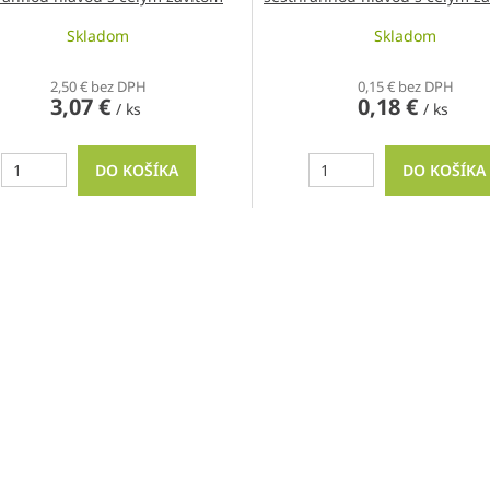
Skladom
Skladom
2,50 € bez DPH
0,15 € bez DPH
3,07 €
0,18 €
/ ks
/ ks
DO KOŠÍKA
DO KOŠÍKA
O
v
l
á
d
a
c
i
e
p
r
v
k