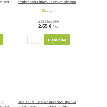
ávitom
šesťhrannou hlavou s celým závitom
Skladom
2,15 € bez DPH
2,65 €
/ ks
DO KOŠÍKA
 so
DIN 933 M 8x55 A2 nerezová skrutka
ávitom
so šesťhrannou hlavou s celým