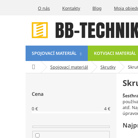
Prejsť
O nás
Kontakty
Blog
Moja objed
na
obsah
SPOJOVACÍ MATERIÁL
KOTVIACI MATERIÁL
Domov
Spojovací materiál
Skrutky
Skru
B
Skr
o
č
Cena
n
Šesťhr
používa
ý
atď. Na
0
€
4
€
p
úpravo
a
n
Najp
e
l