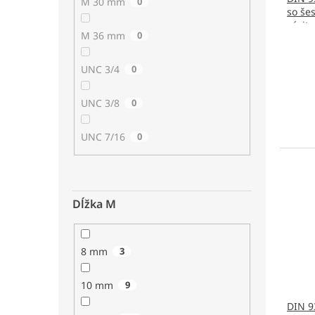
M 30 mm
0
so še
závit
M 36 mm
0
UNC 3/4
0
UNC 3/8
0
UNC 7/16
0
Dĺžka M
8 mm
3
10 mm
9
DIN 9