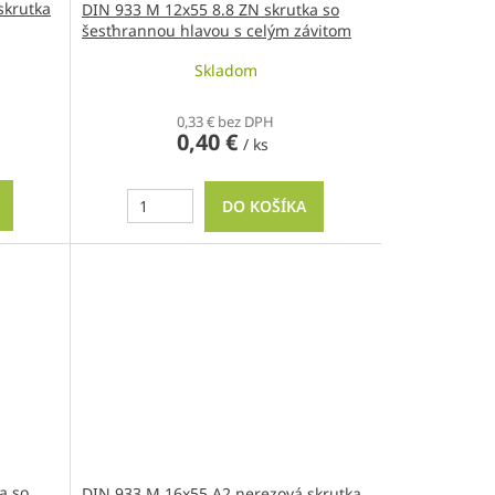
skrutka
DIN 933 M 12x55 8.8 ZN skrutka so
šesťhrannou hlavou s celým závitom
Skladom
0,33 € bez DPH
0,40 €
/ ks
DO KOŠÍKA
a so
DIN 933 M 16x55 A2 nerezová skrutka