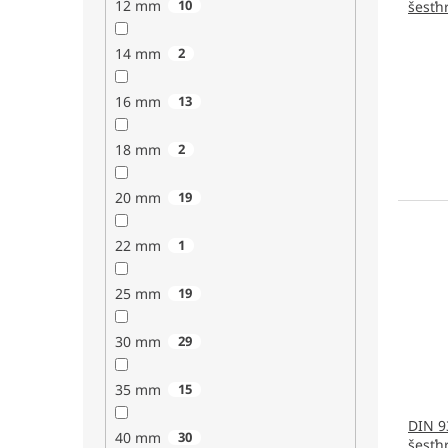
12 mm
10
šesťh
14 mm
2
16 mm
13
18 mm
2
20 mm
19
22 mm
1
25 mm
19
30 mm
29
35 mm
15
DIN 9
40 mm
30
šesťh