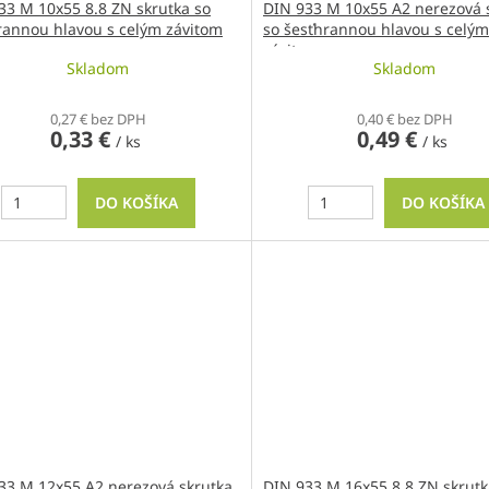
33 M 10x55 8.8 ZN skrutka so
DIN 933 M 10x55 A2 nerezová 
rannou hlavou s celým závitom
so šesťhrannou hlavou s celým
závitom
Skladom
Skladom
0,27 € bez DPH
0,40 € bez DPH
0,33 €
0,49 €
/ ks
/ ks
DO KOŠÍKA
DO KOŠÍKA
33 M 12x55 A2 nerezová skrutka
DIN 933 M 16x55 8.8 ZN skrutk