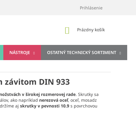
Prihlásenie
NÁKUPNÝ
Prázdny košík
KOŠÍK
NÁSTROJE
OSTATNÝ TECHNICKÝ SORTIMENT
m závitom DIN 933
ožstvách v širokej rozmerovej rade
. Skrutky sa
álov, ako napríklad
nerezová oceľ
, oceľ, mosadz
 držíme aj
skrutky v pevnosti 10.9
s povrchovou