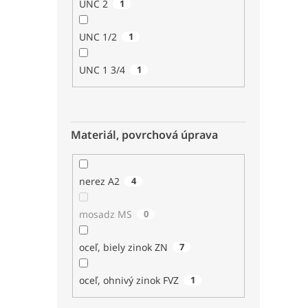
UNC 2
1
UNC 1/2
1
UNC 1 3/4
1
Materiál, povrchová úprava
nerez A2
4
mosadz MS
0
oceľ, biely zinok ZN
7
oceľ, ohnivý zinok FVZ
1