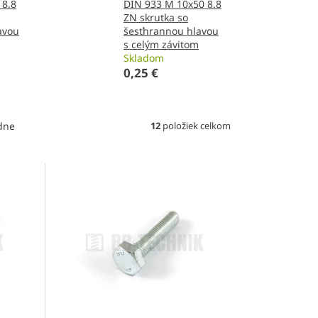
 8.8
DIN 933 M 10x50 8.8
ZN skrutka so
avou
šesťhrannou hlavou
s celým závitom
Skladom
0,25 €
12
položiek celkom
dne