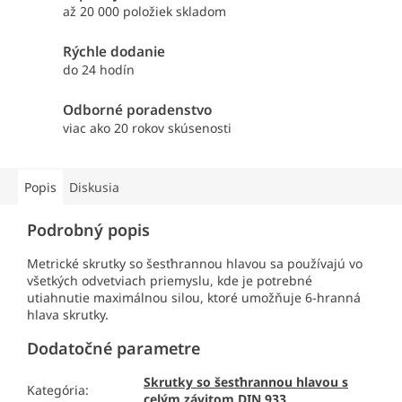
až 20 000 položiek skladom
Rýchle dodanie
do 24 hodín
Odborné poradenstvo
viac ako 20 rokov skúsenosti
Popis
Diskusia
Podrobný popis
Metrické skrutky so šesťhrannou hlavou sa používajú vo
všetkých odvetviach priemyslu, kde je potrebné
utiahnutie maximálnou silou, ktoré umožňuje 6-hranná
hlava skrutky.
Dodatočné parametre
Skrutky so šesťhrannou hlavou s
Kategória
:
celým závitom DIN 933