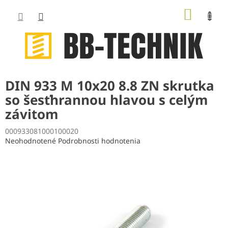
Prejsť
NÁKUP
na
obsah
KOŠÍK
DIN 933 M 10x20 8.8 ZN skrutka
so šesťhrannou hlavou s celým
závitom
000933081000100020
Priemerné
Neohodnotené
Podrobnosti hodnotenia
hodnotenie
produktu
je
0,0
z
5
hviezdičiek.