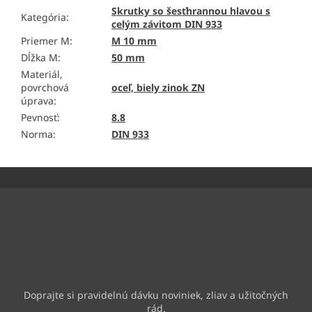
Skrutky so šesťhrannou hlavou s
Kategória
:
celým závitom DIN 933
Priemer M
:
M 10 mm
Dĺžka M
:
50 mm
Materiál,
povrchová
oceľ, biely zinok ZN
úprava
:
Pevnosť
:
8.8
Norma
:
DIN 933
Z
á
p
ä
Odoberať newsletter
t
i
Vložte svoj e-mail a my Vám budeme zasielať informácie o
e
nových produktoch na našom e-shope.