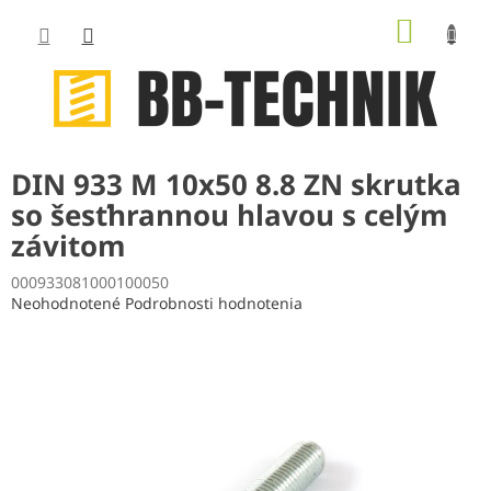
Prejsť
NÁKUP
na
obsah
KOŠÍK
DIN 933 M 10x50 8.8 ZN skrutka
so šesťhrannou hlavou s celým
závitom
000933081000100050
Priemerné
Neohodnotené
Podrobnosti hodnotenia
hodnotenie
produktu
je
0,0
z
5
hviezdičiek.