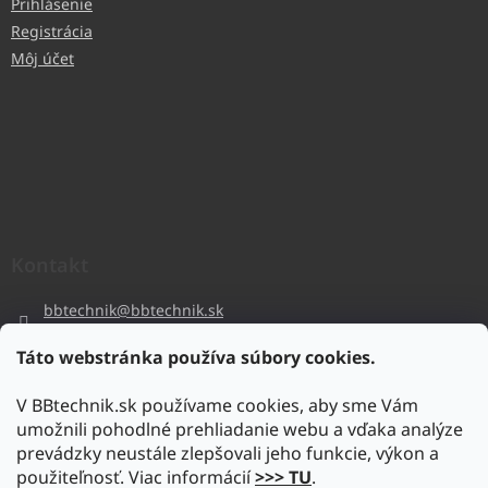
Prihlásenie
Registrácia
Môj účet
Kontakt
bbtechnik
@
bbtechnik.sk
+421 484 728 444
Táto webstránka používa súbory cookies.
BB-TECHNIK s.r.o
V BBtechnik.sk používame cookies, aby sme Vám
bbtechnik
umožnili pohodlné prehliadanie webu a vďaka analýze
https://www.youtube.com/@bb-techniks.r.o.7746
prevádzky neustále zlepšovali jeho funkcie, výkon a
použiteľnosť. Viac informácií
>>> TU
.