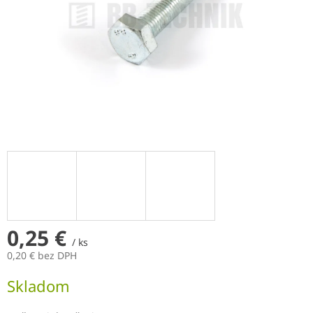
0,25 €
/ ks
0,20 € bez DPH
Jednotková
Skladom
cena: