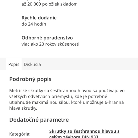
až 20 000 položiek skladom
Rýchle dodanie
do 24 hodín
Odborné poradenstvo
viac ako 20 rokov skúsenosti
Popis
Diskusia
Podrobný popis
Metrické skrutky so šesťhrannou hlavou sa používajú vo
všetkých odvetviach priemyslu, kde je potrebné
utiahnutie maximálnou silou, ktoré umožňuje 6-hranná
hlava skrutky.
Dodatočné parametre
Skrutky so šesťhrannou hlavou s
Kategória
:
celým závitom DIN 933