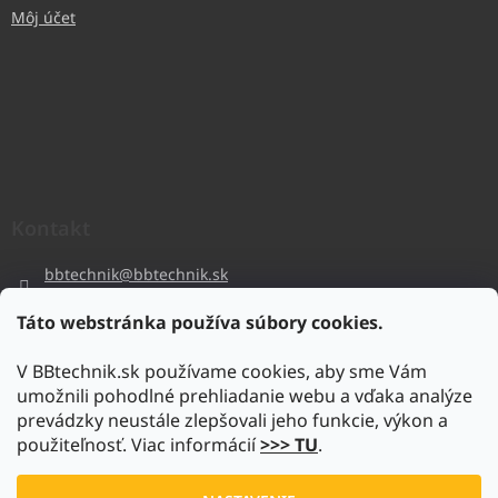
Môj účet
Kontakt
bbtechnik
@
bbtechnik.sk
+421 484 728 444
Táto webstránka používa súbory cookies.
BB-TECHNIK s.r.o
V BBtechnik.sk používame cookies, aby sme Vám
bbtechnik
umožnili pohodlné prehliadanie webu a vďaka analýze
https://www.youtube.com/@bb-techniks.r.o.7746
prevádzky neustále zlepšovali jeho funkcie, výkon a
použiteľnosť. Viac informácií
>>> TU
.
Vytvoril Shoptet