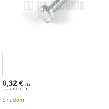
0,32 €
/ ks
0,26 € bez DPH
Jednotková
Skladom
cena: