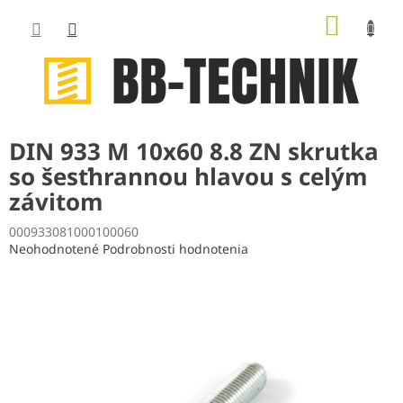
Prejsť
NÁKUP
na
obsah
KOŠÍK
DIN 933 M 10x60 8.8 ZN skrutka
so šesťhrannou hlavou s celým
závitom
000933081000100060
Priemerné
Neohodnotené
Podrobnosti hodnotenia
hodnotenie
produktu
je
0,0
z
5
hviezdičiek.