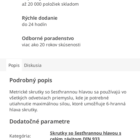
až 20 000 položiek skladom
Rýchle dodanie
do 24 hodín
Odborné poradenstvo
viac ako 20 rokov skúsenosti
Popis
Diskusia
Podrobný popis
Metrické skrutky so šesťhrannou hlavou sa používajú vo
všetkých odvetviach priemyslu, kde je potrebné
utiahnutie maximálnou silou, ktoré umožňuje 6-hranná
hlava skrutky.
Dodatočné parametre
Skrutky so šesťhrannou hlavou s
Kategória
:
celým závitom DIN 933