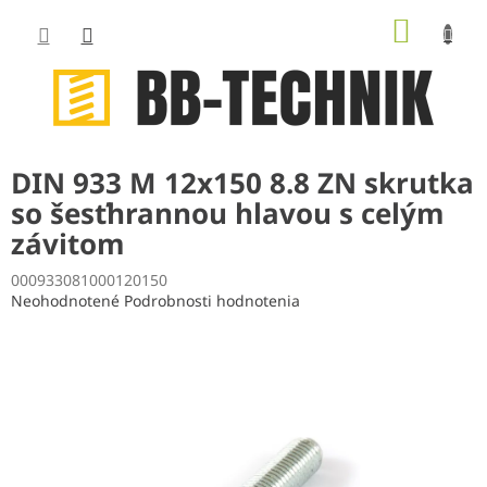
Prejsť
NÁKUP
na
obsah
KOŠÍK
DIN 933 M 12x150 8.8 ZN skrutka
so šesťhrannou hlavou s celým
závitom
000933081000120150
Priemerné
Neohodnotené
Podrobnosti hodnotenia
hodnotenie
produktu
je
0,0
z
5
hviezdičiek.