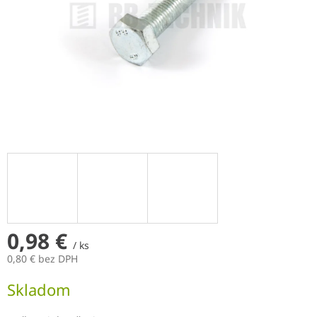
0,98 €
/ ks
0,80 € bez DPH
Jednotková
Skladom
cena: