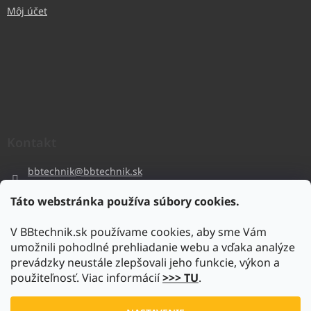
Môj účet
Kontakt
bbtechnik
@
bbtechnik.sk
+421 484 728 444
Táto webstránka používa súbory cookies.
BB-TECHNIK s.r.o
V BBtechnik.sk používame cookies, aby sme Vám
bbtechnik
umožnili pohodlné prehliadanie webu a vďaka analýze
https://www.youtube.com/@bb-techniks.r.o.7746
prevádzky neustále zlepšovali jeho funkcie, výkon a
použiteľnosť. Viac informácií
>>> TU
.
Vytvoril Shoptet