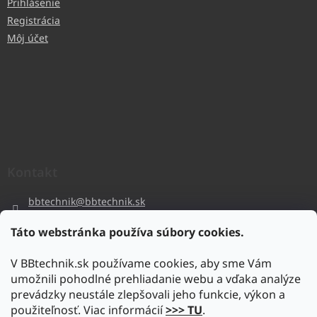
Prihlásenie
Registrácia
Môj účet
Kontakt
bbtechnik
@
bbtechnik.sk
+421 484 728 444
Táto webstránka používa súbory cookies.
BB-TECHNIK s.r.o
V BBtechnik.sk používame cookies, aby sme Vám
bbtechnik
umožnili pohodlné prehliadanie webu a vďaka analýze
https://www.youtube.com/@bb-techniks.r.o.7746
prevádzky neustále zlepšovali jeho funkcie, výkon a
použiteľnosť. Viac informácií
>>> TU
.