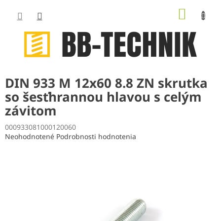
Prejsť
NÁKUP
na
obsah
KOŠÍK
DIN 933 M 12x60 8.8 ZN skrutka
so šesťhrannou hlavou s celým
závitom
000933081000120060
Priemerné
Neohodnotené
Podrobnosti hodnotenia
hodnotenie
produktu
je
0,0
z
5
hviezdičiek.