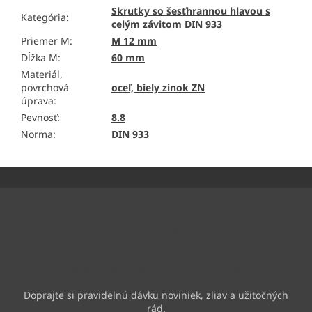
Skrutky so šesťhrannou hlavou s
Kategória
:
celým závitom DIN 933
Priemer M
:
M 12 mm
Dĺžka M
:
60 mm
Materiál,
povrchová
oceľ, biely zinok ZN
úprava
:
Pevnosť
:
8.8
Norma
:
DIN 933
Z
á
p
ä
Odoberať newsletter
t
i
Vložte svoj e-mail a my Vám budeme zasielať informácie o
e
nových produktoch na našom e-shope.