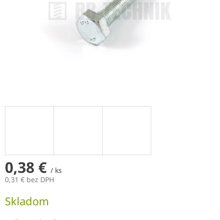
0,38 €
/ ks
0,31 € bez DPH
Jednotková
Skladom
cena: