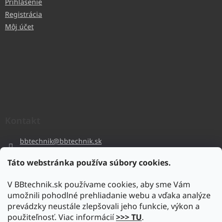
Prihlásenie
Registrácia
Môj účet
Kontakt
bbtechnik
@
bbtechnik.sk
+421 484 728 444
Táto webstránka používa súbory cookies.
BB-TECHNIK s.r.o
V BBtechnik.sk používame cookies, aby sme Vám
bbtechnik
umožnili pohodlné prehliadanie webu a vďaka analýze
https://www.youtube.com/@bb-techniks.r.o.7746
prevádzky neustále zlepšovali jeho funkcie, výkon a
použiteľnosť. Viac informácií
>>> TU
.