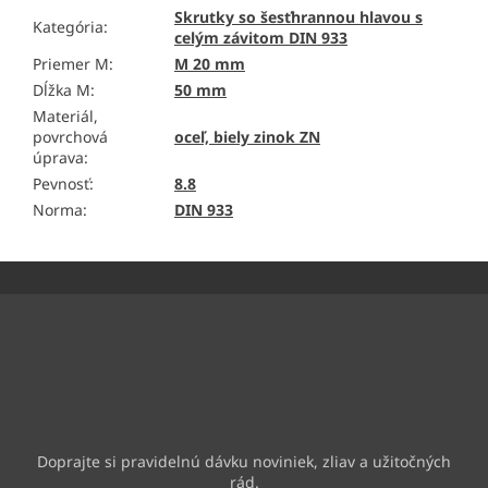
Skrutky so šesťhrannou hlavou s
Kategória
:
celým závitom DIN 933
Priemer M
:
M 20 mm
Dĺžka M
:
50 mm
Materiál,
povrchová
oceľ, biely zinok ZN
úprava
:
Pevnosť
:
8.8
Norma
:
DIN 933
Z
á
p
ä
Odoberať newsletter
t
i
Vložte svoj e-mail a my Vám budeme zasielať informácie o
e
nových produktoch na našom e-shope.