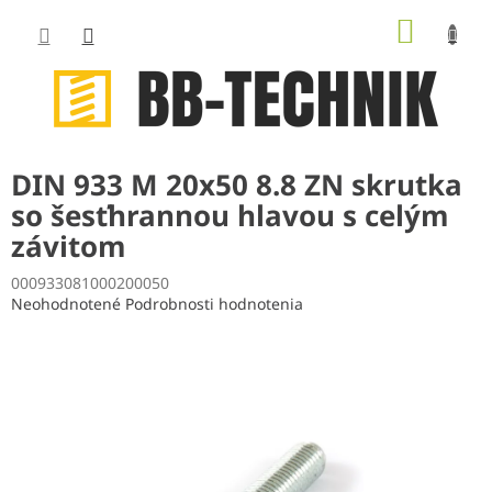
Prejsť
NÁKUP
na
obsah
KOŠÍK
DIN 933 M 20x50 8.8 ZN skrutka
so šesťhrannou hlavou s celým
závitom
000933081000200050
Priemerné
Neohodnotené
Podrobnosti hodnotenia
hodnotenie
produktu
je
0,0
z
5
hviezdičiek.