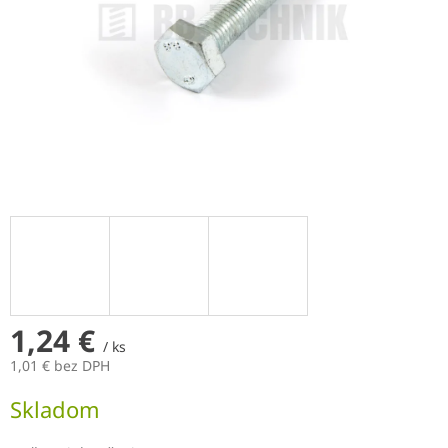
1,24 €
/ ks
1,01 € bez DPH
Jednotková
Skladom
cena: