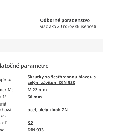
e
Odborné poradenstvo
viac ako 20 rokov skúsenosti
atočné parametre
Skrutky so šesťhrannou hlavou s
gória
:
celým závitom DIN 933
emer M
:
M 22 mm
a M
:
60 mm
riál,
chová
oceľ, biely zinok ZN
ava
:
osť
:
8.8
ma
:
DIN 933