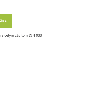
ŠÍKA
u s celým závitom DIN 933