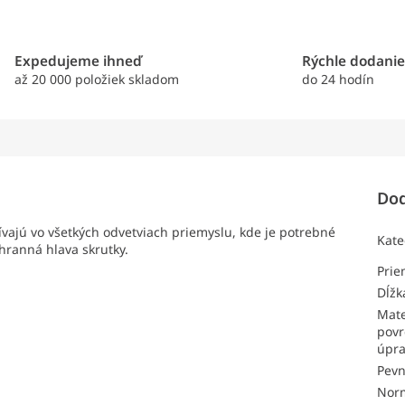
Expedujeme ihneď
Rýchle dodani
až 20 000 položiek skladom
do 24 hodín
Dod
vajú vo všetkých odvetviach priemyslu, kde je potrebné
Kate
hranná hlava skrutky.
Pri
Dĺžk
Mate
povr
úpr
Pevn
Nor