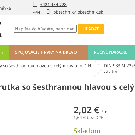
+421 484 728
návka
444
bbtechnik@bbtechnik.sk
HĽADAŤ
SPOJOVACIE PRVKY NA DREVO
RUČNÉ NÁRADIE
y so šesťhrannou hlavou s celým závitom DIN
DIN 933 M 22x6
závitom
rutka so šesťhrannou hlavou s cel
2,02 €
/ ks
1,64 € bez DPH
Jednotková
Skladom
cena: