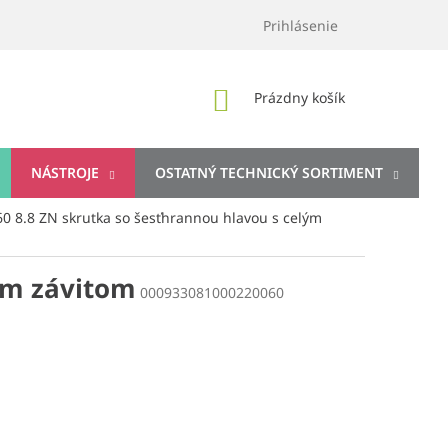
Prihlásenie
NÁKUPNÝ
Prázdny košík
KOŠÍK
NÁSTROJE
OSTATNÝ TECHNICKÝ SORTIMENT
0 8.8 ZN skrutka so šesťhrannou hlavou s celým
ým závitom
000933081000220060