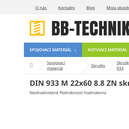
Prejsť
O nás
Kontakty
Blog
Moja objed
na
obsah
SPOJOVACÍ MATERIÁL
KOTVIACI MATERIÁL
Spojovací
Skrutk
Domov
Skrutky
materiál
933
DIN 933 M 22x60 8.8 ZN sk
Priemerné
Neohodnotené
Podrobnosti hodnotenia
hodnotenie
produktu
je
0,0
z
5