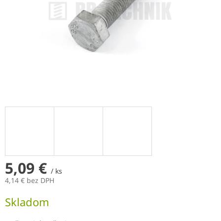
5,09 €
/ ks
4,14 € bez DPH
Jednotková
Skladom
cena: