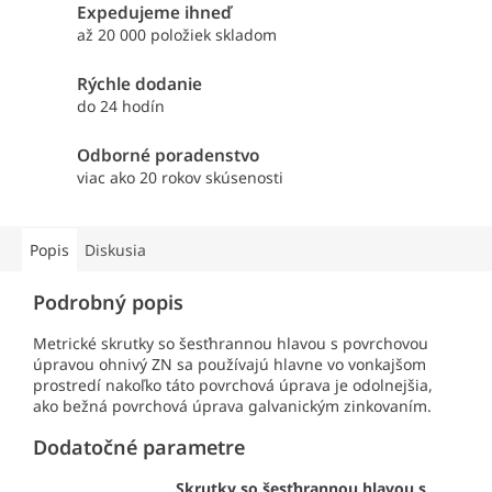
Expedujeme ihneď
až 20 000 položiek skladom
Rýchle dodanie
do 24 hodín
Odborné poradenstvo
viac ako 20 rokov skúsenosti
Popis
Diskusia
Podrobný popis
Metrické skrutky so šesťhrannou hlavou s povrchovou
úpravou ohnivý ZN sa používajú hlavne vo vonkajšom
prostredí nakoľko táto povrchová úprava je odolnejšia,
ako bežná povrchová úprava galvanickým zinkovaním.
Dodatočné parametre
Skrutky so šesťhrannou hlavou s