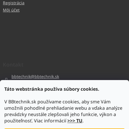
Registrácia
Môj účet
Kontakt
bbtechnik
@
bbtechnik.sk
+421 484 728 444
Táto webstránka používa súbory cookies.
BB-TECHNIK s.r.o
V BBtechnik.sk používame cookies, aby sme Vám
bbtechnik
umožnili pohodlné prehliadanie webu a vďaka analýze
https://www.youtube.com/@bb-techniks.r.o.7746
prevádzky neustále zlepšovali jeho funkcie, výkon a
použiteľnosť. Viac informácií
>>> TU
.