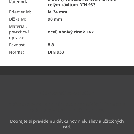
Kategória
:
celým závitom DIN 933
Priemer M
:
M 24 mm
Dĺžka M
:
90 mm
Materiál,
povrchová
oceľ, ohnivý zinok FVZ
úprava
:
Pevnosť
:
8.8
Norma
:
DIN 933
Z
á
p
ä
Odoberať newsletter
t
i
Vložte svoj e-mail a my Vám budeme zasielať informácie o
e
nových produktoch na našom e-shope.