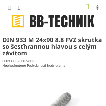
Prejsť
NÁKUP
na
obsah
KOŠÍK
DIN 933 M 24x90 8.8 FVZ skrutka
so šesťhrannou hlavou s celým
závitom
000933082000240090
Priemerné
Neohodnotené
Podrobnosti hodnotenia
hodnotenie
produktu
je
0,0
z
5
hviezdičiek.