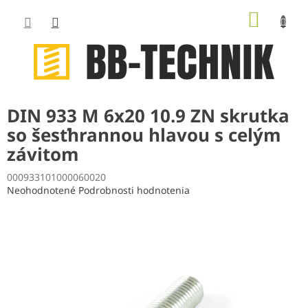
Prejsť
NÁKUP
na
obsah
KOŠÍK
DIN 933 M 6x20 10.9 ZN skrutka
so šesťhrannou hlavou s celým
závitom
000933101000060020
Priemerné
Neohodnotené
Podrobnosti hodnotenia
hodnotenie
produktu
je
0,0
z
5
hviezdičiek.