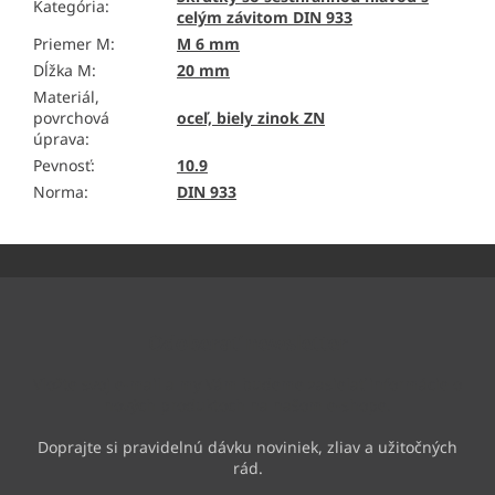
Kategória
:
celým závitom DIN 933
Priemer M
:
M 6 mm
Dĺžka M
:
20 mm
Materiál,
povrchová
oceľ, biely zinok ZN
úprava
:
Pevnosť
:
10.9
Norma
:
DIN 933
Z
á
p
ä
Odoberať newsletter
t
i
Vložte svoj e-mail a my Vám budeme zasielať informácie o
e
nových produktoch na našom e-shope.