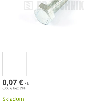
0,07 €
/ ks
0,06 € bez DPH
Jednotková
Skladom
cena: