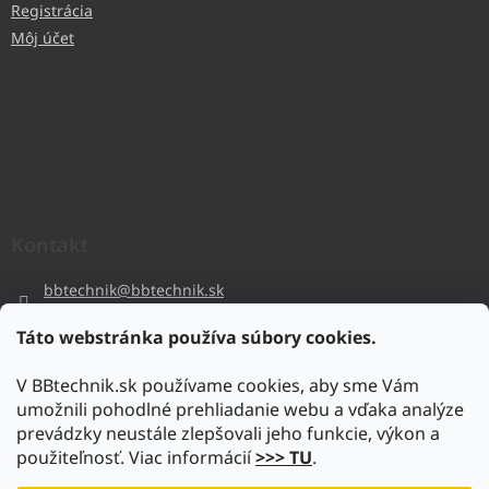
Registrácia
Môj účet
Kontakt
bbtechnik
@
bbtechnik.sk
+421 484 728 444
Táto webstránka používa súbory cookies.
BB-TECHNIK s.r.o
V BBtechnik.sk používame cookies, aby sme Vám
bbtechnik
umožnili pohodlné prehliadanie webu a vďaka analýze
https://www.youtube.com/@bb-techniks.r.o.7746
prevádzky neustále zlepšovali jeho funkcie, výkon a
použiteľnosť. Viac informácií
>>> TU
.