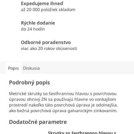
Expedujeme ihneď
až 20 000 položiek skladom
Rýchle dodanie
do 24 hodín
Odborné poradenstvo
viac ako 20 rokov skúsenosti
Popis
Diskusia
Podrobný popis
Metrické skrutky so šesťhrannou hlavou s povrchovou
úpravou ohnivý ZN sa používajú hlavne vo vonkajšom
prostredí nakoľko táto povrchová úprava je odolnejšia,
ako bežná povrchová úprava galvanickým zinkovaním.
Dodatočné parametre
Skrutky so šesťhrannou hlavou s