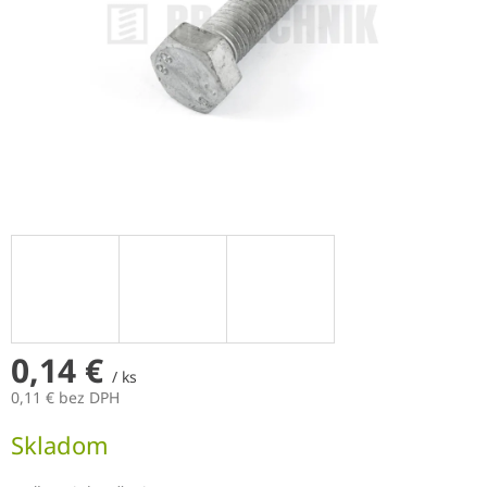
0,14 €
/ ks
0,11 € bez DPH
Jednotková
Skladom
cena: