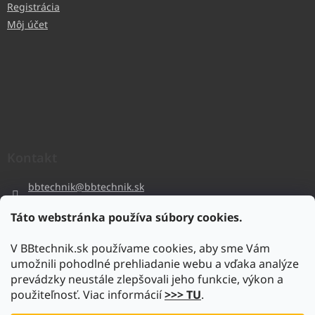
Registrácia
Môj účet
Kontakt
bbtechnik
@
bbtechnik.sk
+421 484 728 444
Táto webstránka používa súbory cookies.
BB-TECHNIK s.r.o
V BBtechnik.sk používame cookies, aby sme Vám
bbtechnik
umožnili pohodlné prehliadanie webu a vďaka analýze
https://www.youtube.com/@bb-techniks.r.o.7746
prevádzky neustále zlepšovali jeho funkcie, výkon a
použiteľnosť. Viac informácií
>>> TU
.