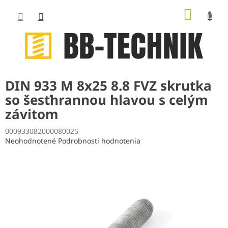
Prejsť
NÁKUP
na
obsah
KOŠÍK
DIN 933 M 8x25 8.8 FVZ skrutka
so šesťhrannou hlavou s celým
závitom
000933082000080025
Priemerné
Neohodnotené
Podrobnosti hodnotenia
hodnotenie
produktu
je
0,0
z
5
hviezdičiek.