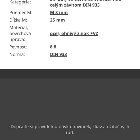
Kategória
:
celým závitom DIN 933
Priemer M
:
M 8 mm
Dĺžka M
:
25 mm
Materiál,
povrchová
oceľ, ohnivý zinok FVZ
úprava
:
Pevnosť
:
8.8
Norma
:
DIN 933
Z
á
p
ä
Odoberať newsletter
t
i
Vložte svoj e-mail a my Vám budeme zasielať informácie o
e
nových produktoch na našom e-shope.