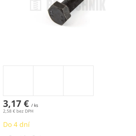
3,17 €
/ ks
2,58 € bez DPH
Jednotková
Do 4 dní
cena: