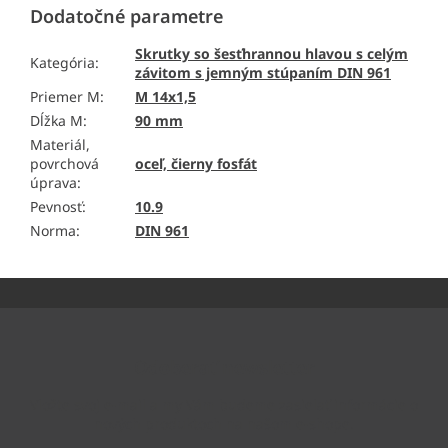
Dodatočné parametre
Skrutky so šesťhrannou hlavou s celým
Kategória
:
závitom s jemným stúpaním DIN 961
Priemer M
:
M 14x1,5
Dĺžka M
:
90 mm
Materiál,
povrchová
oceľ, čierny fosfát
úprava
:
Pevnosť
:
10.9
Norma
:
DIN 961
Z
á
p
ä
Odoberať newsletter
t
i
Vložte svoj e-mail a my Vám budeme zasielať informácie o
e
nových produktoch na našom e-shope.