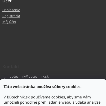
Účet
Prihlásenie
Registrácia
Môj účet
Kontakt
bbtechnik
@
bbtechnik.sk
+421 484 728 444
Táto webstránka používa súbory cookies.
BB-TECHNIK s.r.o
V BBtechnik.sk používame cookies, aby sme Vám
bbtechnik
umožnili pohodlné prehliadanie webu a vďaka analýze
https://www.youtube.com/@bb-techniks.r.o.7746