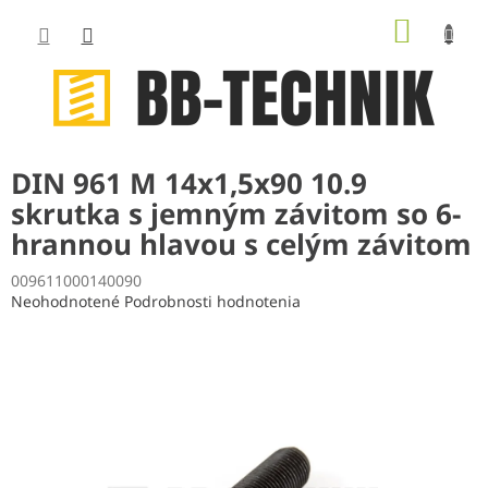
Prejsť
NÁKUP
na
obsah
KOŠÍK
DIN 961 M 14x1,5x90 10.9
skrutka s jemným závitom so 6-
hrannou hlavou s celým závitom
009611000140090
Priemerné
Neohodnotené
Podrobnosti hodnotenia
hodnotenie
produktu
je
0,0
z
5
hviezdičiek.