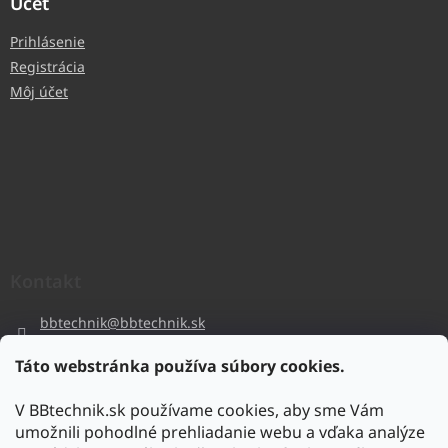
Účet
Prihlásenie
Registrácia
Môj účet
Kontakt
bbtechnik
@
bbtechnik.sk
+421 484 728 444
Táto webstránka používa súbory cookies.
BB-TECHNIK s.r.o
V BBtechnik.sk používame cookies, aby sme Vám
bbtechnik
umožnili pohodlné prehliadanie webu a vďaka analýze
https://www.youtube.com/@bb-techniks.r.o.7746