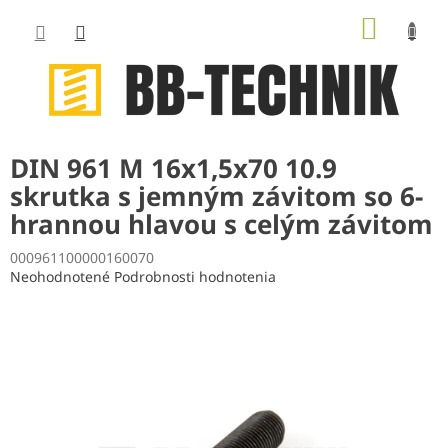
Prejsť
NÁKUP
na
obsah
KOŠÍK
DIN 961 M 16x1,5x70 10.9
skrutka s jemným závitom so 6-
hrannou hlavou s celým závitom
000961100000160070
Priemerné
Neohodnotené
Podrobnosti hodnotenia
hodnotenie
produktu
je
0,0
z
5
hviezdičiek.