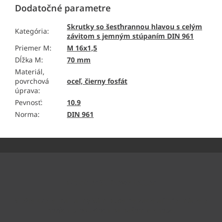
Dodatočné parametre
Skrutky so šesťhrannou hlavou s celým
Kategória
:
závitom s jemným stúpaním DIN 961
Priemer M
:
M 16x1,5
Dĺžka M
:
70 mm
Materiál,
povrchová
oceľ, čierny fosfát
úprava
:
Pevnosť
:
10.9
Norma
:
DIN 961
Z
á
p
ä
Odoberať newsletter
t
i
Vložte svoj e-mail a my Vám budeme zasielať informácie o
e
nových produktoch na našom e-shope.