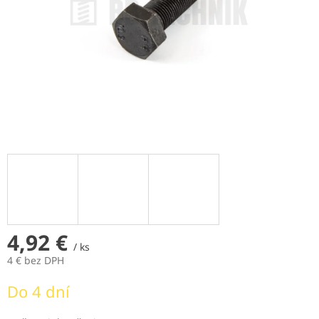
4,92 €
/ ks
4 € bez DPH
Jednotková
Do 4 dní
cena: