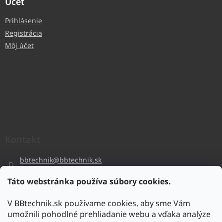
Účet
Prihlásenie
Registrácia
Môj účet
Kontakt
bbtechnik
@
bbtechnik.sk
+421 484 728 444
Táto webstránka používa súbory cookies.
BB-TECHNIK s.r.o
V BBtechnik.sk používame cookies, aby sme Vám
bbtechnik
umožnili pohodlné prehliadanie webu a vďaka analýze
https://www.youtube.com/@bb-techniks.r.o.7746