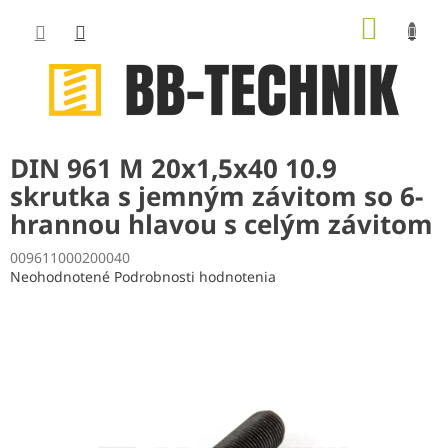
Prejsť
NÁKUP
na
obsah
KOŠÍK
DIN 961 M 20x1,5x40 10.9
skrutka s jemným závitom so 6-
hrannou hlavou s celým závitom
009611000200040
Priemerné
Neohodnotené
Podrobnosti hodnotenia
hodnotenie
produktu
je
0,0
z
5
hviezdičiek.