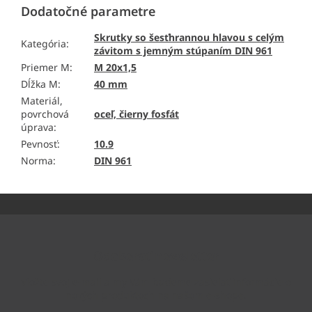
Dodatočné parametre
Skrutky so šesťhrannou hlavou s celým
Kategória
:
závitom s jemným stúpaním DIN 961
Priemer M
:
M 20x1,5
Dĺžka M
:
40 mm
Materiál,
povrchová
oceľ, čierny fosfát
úprava
:
Pevnosť
:
10.9
Norma
:
DIN 961
Z
á
p
ä
Odoberať newsletter
t
i
Vložte svoj e-mail a my Vám budeme zasielať informácie o
e
nových produktoch na našom e-shope.