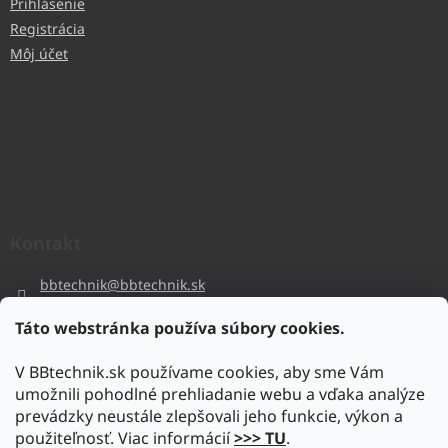
Prihlásenie
Registrácia
Môj účet
Kontakt
bbtechnik
@
bbtechnik.sk
+421 484 728 444
Táto webstránka používa súbory cookies.
BB-TECHNIK s.r.o
V BBtechnik.sk používame cookies, aby sme Vám
bbtechnik
umožnili pohodlné prehliadanie webu a vďaka analýze
https://www.youtube.com/@bb-techniks.r.o.7746
prevádzky neustále zlepšovali jeho funkcie, výkon a
použiteľnosť. Viac informácií
>>> TU
.