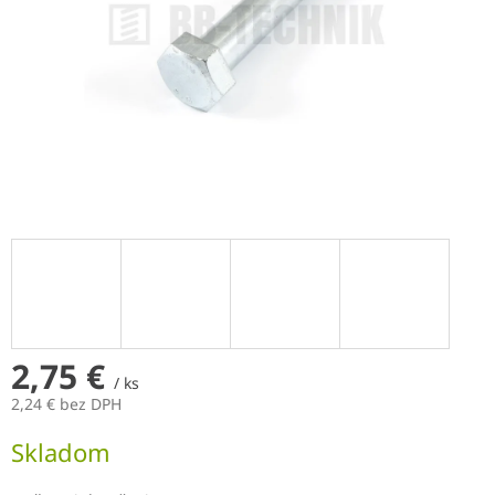
2,75 €
/ ks
2,24 € bez DPH
Jednotková
Skladom
cena: