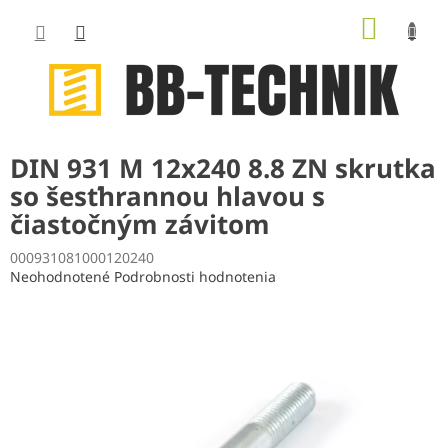
Prejsť
NÁKUP
na
obsah
KOŠÍK
DIN 931 M 12x240 8.8 ZN skrutka
so šesťhrannou hlavou s
čiastočným závitom
000931081000120240
Priemerné
Neohodnotené
Podrobnosti hodnotenia
hodnotenie
produktu
je
0,0
z
5
hviezdičiek.