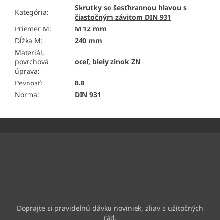
Skrutky so šesťhrannou hlavou s
Kategória
:
čiastočným závitom DIN 931
Priemer M
:
M 12 mm
Dĺžka M
:
240 mm
Materiál,
povrchová
oceľ, biely zinok ZN
úprava
:
Pevnosť
:
8.8
Norma
:
DIN 931
Z
á
p
ä
Odoberať newsletter
t
i
Vložte svoj e-mail a my Vám budeme zasielať informácie o
e
nových produktoch na našom e-shope.