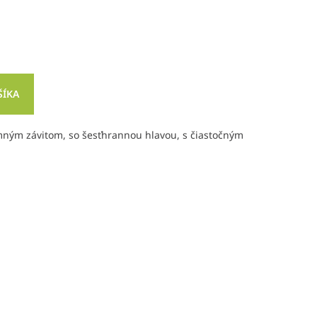
ŠÍKA
mným závitom, so šesťhrannou hlavou, s čiastočným