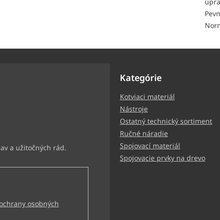
úpr
Pevn
Nor
Kategórie
Kotviaci materiál
ter
Nástroje
ormácie o nových produktoch
Ostatný technický sortiment
Ručné náradie
Spojovací materiál
Spojovacie prvky na drevo
ochrany osobných