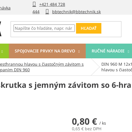
+421 484 728
návka
444
bbtechnik@bbtechnik.sk
HĽADAŤ
SPOJOVACIE PRVKY NA DREVO
RUČNÉ NÁRADIE
šesťhrannou hlavou s čiastočným závitom s
DIN 960 M 12x1
paním DIN 960
hlavou s čiast
skrutka s jemným závitom so 6-hr
0,80 €
/ ks
0,65 € bez DPH