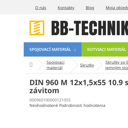
Prejsť
O nás
Kontakty
Blog
Moja objed
na
obsah
SPOJOVACÍ MATERIÁL
KOTVIACI MATERIÁL
Spojovací
Skrutky so 
Domov
Skrutky
materiál
jemným stú
DIN 960 M 12x1,5x55 10.9 
závitom
000960100000121055
Priemerné
Neohodnotené
Podrobnosti hodnotenia
hodnotenie
produktu
je
0,0