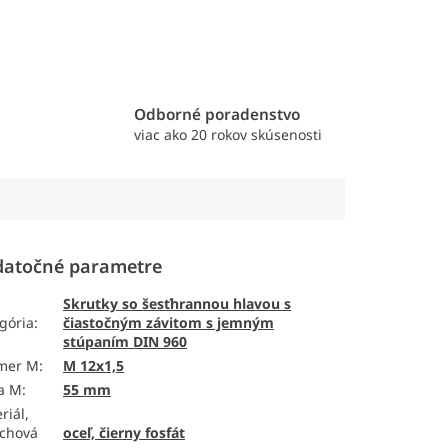
e
Odborné poradenstvo
viac ako 20 rokov skúsenosti
atočné parametre
Skrutky so šesťhrannou hlavou s
gória
:
čiastočným závitom s jemným
stúpaním DIN 960
emer M
:
M 12x1,5
a M
:
55 mm
riál,
chová
oceľ, čierny fosfát