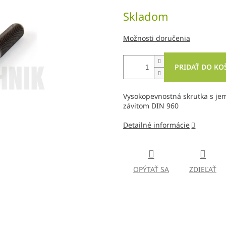
Jednotková
Skladom
cena:
Možnosti doručenia
PRIDAŤ DO KO
Vysokopevnostná skrutka s je
závitom DIN 960
Detailné informácie
OPÝTAŤ SA
ZDIEĽAŤ