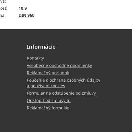
ava
:
osť
:
10.9
ma
:
DIN 960
Informácie
Kontakty
Všeobecné obchodné podmienky
Reklamačný poriadok
Poučenie o ochrane osobných údajov
a používaní cookies
Formulár na odstúpenie od zmluvy
Odstúpiť od zmluvy tu
Reklamačný formulár