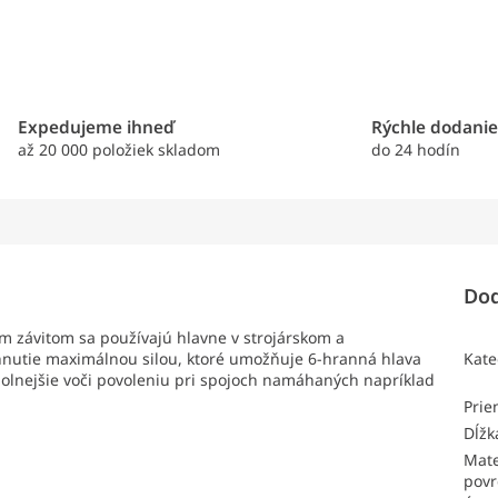
Expedujeme ihneď
Rýchle dodani
až 20 000 položiek skladom
do 24 hodín
Dod
m závitom sa používajú hlavne v strojárskom a
hnutie maximálnou silou, ktoré umožňuje 6-hranná hlava
Kate
dolnejšie voči povoleniu pri spojoch namáhaných napríklad
Pri
Dĺžk
Mate
povr