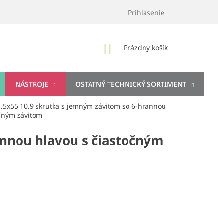
Prihlásenie
NÁKUPNÝ
Prázdny košík
KOŠÍK
NÁSTROJE
OSTATNÝ TECHNICKÝ SORTIMENT
,5x55 10.9 skrutka s jemným závitom so 6-hrannou
očným závitom
annou hlavou s čiastočným