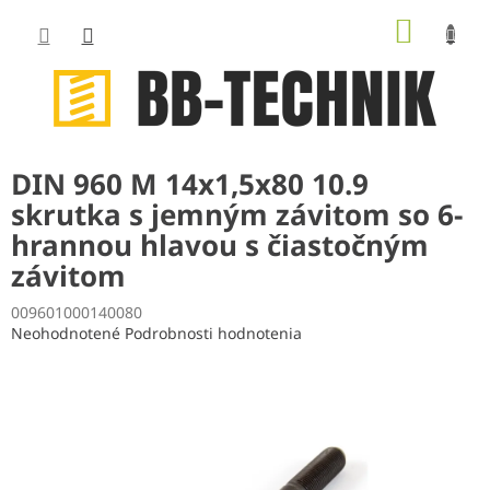
Prejsť
NÁKUP
na
obsah
KOŠÍK
DIN 960 M 14x1,5x80 10.9
skrutka s jemným závitom so 6-
hrannou hlavou s čiastočným
závitom
009601000140080
Priemerné
Neohodnotené
Podrobnosti hodnotenia
hodnotenie
produktu
je
0,0
z
5
hviezdičiek.