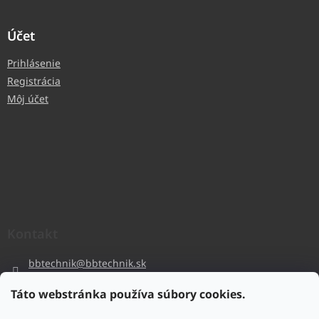
Účet
Prihlásenie
Registrácia
Môj účet
Kontakt
bbtechnik
@
bbtechnik.sk
+421 484 728 444
Táto webstránka používa súbory cookies.
BB-TECHNIK s.r.o