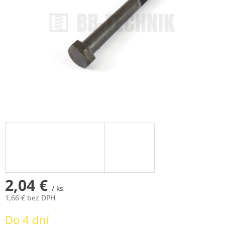
2,04 €
/ ks
1,66 € bez DPH
Jednotková
Do 4 dní
cena: