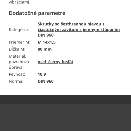
vibráciami.
Dodatočné parametre
Skrutky so šesťhrannou hlavou s
Kategória
:
čiastočným závitom s jemným stúpaním
DIN 960
Priemer M
:
M 14x1,5
Dĺžka M
:
80 mm
Materiál,
povrchová
oceľ, čierny fosfát
úprava
:
Pevnosť
:
10.9
Norma
:
DIN 960
Z
á
p
ä
Odoberať newsletter
t
i