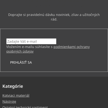
Vložte svoj e-mail a my Vám budeme zasielať informácie o
e
nových produktoch na našom e-shope.
Email
Vložením e-mailu súhlasíte s
podmienkami ochrany
osobných údajov
PRIHLÁSIŤ SA
Kategórie
Kotviaci materiál
Nástroje
Ostatný technický sortiment