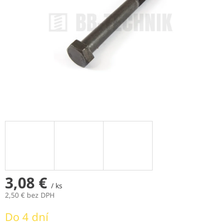
3,08 €
/ ks
2,50 € bez DPH
Jednotková
Do 4 dní
cena: