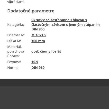
vibráciami.
Dodatočné parametre
Skrutky so šesťhrannou hlavou s
Kategória
:
čiastočným závitom s jemným stúpaním
DIN 960
Priemer M
:
M 16x1,5
Dĺžka M
:
100 mm
Materiál,
povrchová
oceľ, čierny fosfát
úprava
:
Pevnosť
:
10.9
Norma
:
DIN 960
Z
á
p
ä
Odoberať newsletter
t
i