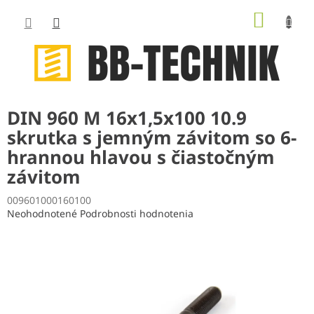
Prejsť
NÁKUP
na
obsah
KOŠÍK
DIN 960 M 16x1,5x100 10.9
skrutka s jemným závitom so 6-
hrannou hlavou s čiastočným
závitom
009601000160100
Priemerné
Neohodnotené
Podrobnosti hodnotenia
hodnotenie
produktu
je
0,0
z
5
hviezdičiek.