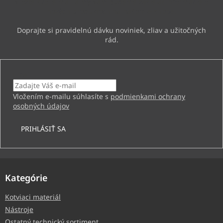
Vložte svoj e-mail a my Vám budeme zasielať informácie o
e
nových produktoch na našom e-shope.
Email
Vložením e-mailu súhlasíte s
podmienkami ochrany
osobných údajov
PRIHLÁSIŤ SA
Kategórie
Kotviaci materiál
Nástroje
Ostatný technický sortiment