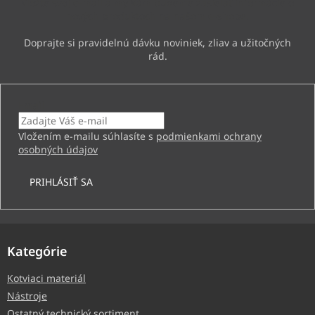
Vložte svoj e-mail a my Vám budeme zasielať informácie o
e
nových produktoch na našom e-shope.
Email
Vložením e-mailu súhlasíte s
podmienkami ochrany
osobných údajov
PRIHLÁSIŤ SA
Kategórie
Kotviaci materiál
Nástroje
Ostatný technický sortiment