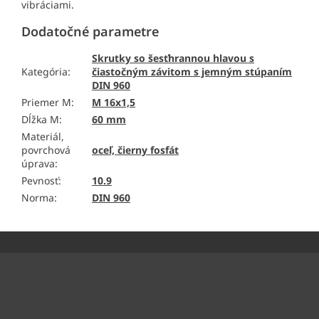
vibráciami.
Dodatočné parametre
Skrutky so šesťhrannou hlavou s
Kategória
:
čiastočným závitom s jemným stúpaním
DIN 960
Priemer M
:
M 16x1,5
Dĺžka M
:
60 mm
Materiál,
povrchová
oceľ, čierny fosfát
úprava
:
Pevnosť
:
10.9
Norma
:
DIN 960
Z
á
p
ä
Odoberať newsletter
t
i