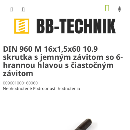
Prejsť
NÁKUP
na
obsah
KOŠÍK
DIN 960 M 16x1,5x60 10.9
skrutka s jemným závitom so 6-
hrannou hlavou s čiastočným
závitom
009601000160060
Priemerné
Neohodnotené
Podrobnosti hodnotenia
hodnotenie
produktu
je
0,0
z
5
hviezdičiek.