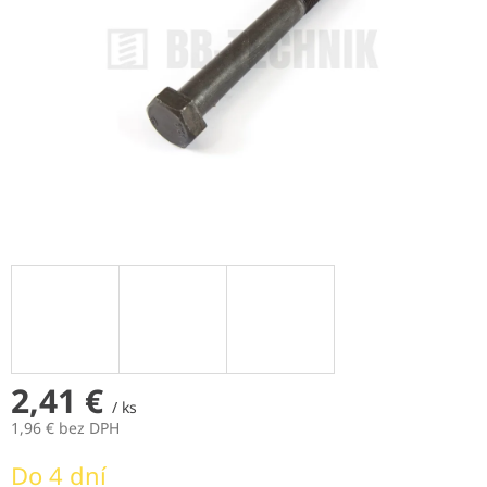
2,41 €
/ ks
1,96 € bez DPH
Jednotková
Do 4 dní
cena: