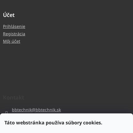
Účet
Prihlásenie
Registrácia
Môj účet
Kontakt
bbtechnik
@
bbtechnik.sk
+421 484 728 444
Táto webstránka používa súbory cookies.
BB-TECHNIK s.r.o